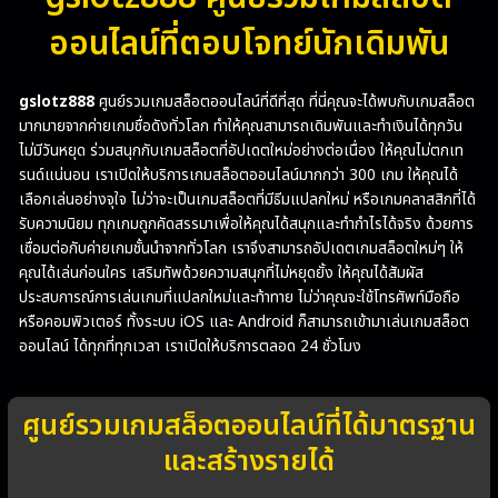
ออนไลน์ที่ตอบโจทย์นักเดิมพัน
gslotz
888
ศูนย์รวมเกมสล็อตออนไลน์ที่ดีที่สุด ที่นี่คุณจะได้พบกับเกมสล็อต
มากมายจากค่ายเกมชื่อดังทั่วโลก ทำให้คุณสามารถเดิมพันและทำเงินได้ทุกวัน
ไม่มีวันหยุด ร่วมสนุกกับเกมสล็อตที่อัปเดตใหม่อย่างต่อเนื่อง ให้คุณไม่ตกเท
รนด์แน่นอน เราเปิดให้บริการเกมสล็อตออนไลน์มากกว่า 300 เกม ให้คุณได้
เลือกเล่นอย่างจุใจ ไม่ว่าจะเป็นเกมสล็อตที่มีธีมแปลกใหม่ หรือเกมคลาสสิกที่ได้
รับความนิยม ทุกเกมถูกคัดสรรมาเพื่อให้คุณได้สนุกและทำกำไรได้จริง ด้วยการ
เชื่อมต่อกับค่ายเกมชั้นนำจากทั่วโลก เราจึงสามารถอัปเดตเกมสล็อตใหม่ๆ ให้
คุณได้เล่นก่อนใคร เสริมทัพด้วยความสนุกที่ไม่หยุดยั้ง ให้คุณได้สัมผัส
ประสบการณ์การเล่นเกมที่แปลกใหม่และท้าทาย ไม่ว่าคุณจะใช้โทรศัพท์มือถือ
หรือคอมพิวเตอร์ ทั้งระบบ iOS และ Android ก็สามารถเข้ามาเล่นเกมสล็อต
ออนไลน์ ได้ทุกที่ทุกเวลา เราเปิดให้บริการตลอด 24 ชั่วโมง
ศูนย์รวมเกมสล็อตออนไลน์ที่ได้มาตรฐาน
และสร้างรายได้