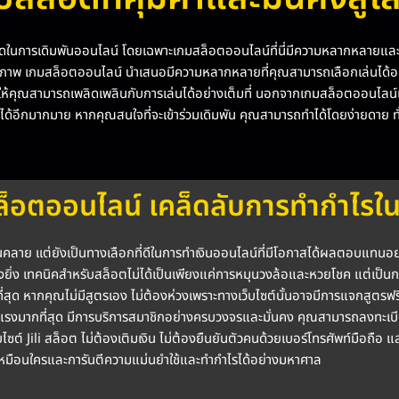
ี่สุดในการเดิมพันออนไลน์ โดยเฉพาะเกมสล็อตออนไลน์ที่นี่มีความหลากหลายและคุ้
มคุณภาพ เกมสล็อตออนไลน์ นำเสนอมีความหลากหลายที่คุณสามารถเลือกเล่นได้อย
ห้คุณสามารถเพลิดเพลินกับการเล่นได้อย่างเต็มที่ นอกจากเกมสล็อตออนไลน์แล้
ได้อีกมากมาย หากคุณสนใจที่จะเข้าร่วมเดิมพัน คุณสามารถทำได้โดยง่ายดาย ทั้
็อตออนไลน์ เคล็ดลับการทำกำไรในเก
าย เเต่ยังเป็นทางเลือกที่ดีในการทำเงินออนไลน์ที่มีโอกาสได้ผลตอบแทนอย่างม
งยิ่ง เทคนิคสำหรับสล็อตไม่ได้เป็นเพียงแค่การหมุนวงล้อและหวยโชค แต่เป็นกา
่สุด หากคุณไม่มีสูตรเอง ไม่ต้องห่วงเพราะทางเว็บไซต์นั้นอาจมีการแจกสูตรฟร
่ร้อนแรงมากที่สุด มีการบริการสมาชิกอย่างครบวงจรและมั่นคง คุณสามารถลงทะ
ไซต์ Jili สล็อต ไม่ต้องเติมเงิน ไม่ต้องยืนยันตัวคนด้วยเบอร์โทรศัพท์มือถือ และ
ม่เหมือนใครและการันตีความแม่นยำใช้และทำกำไรได้อย่างมหาศาล