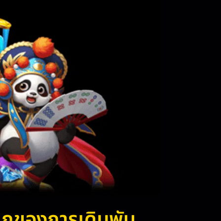
โลกของการเดิมพัน