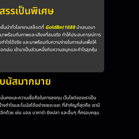
สรรเป็นพิเศษ
ั้นนำทั่วโลกเกมสล็อตที่
GoldBet1688
นำเสนอมา
นี้มาพร้อมกับภาพและเสียงที่สมจริง ทำให้ประสบการณ์การ
างกำไรได้จริง และมาพร้อมกับความง่ายในการเล่นเพื่อให้
อกเล่น เข้ามาเป็นส่วนหนึ่งกับความสนุกและกำไรสุดคุ้ม
ีโบนัสมากมาย
มมั่นคงและความเชื่อถือในการลงทุน เว็บไซต์ของเราเป็น
กำไรและโบนัสได้อย่างเยอะแยะ ที่สำคัญที่สุดคือ เรามี
อีกด้วย เช่น บอล บาคาร่า ยิงปลา และอื่นๆ ที่ครอบคลุม