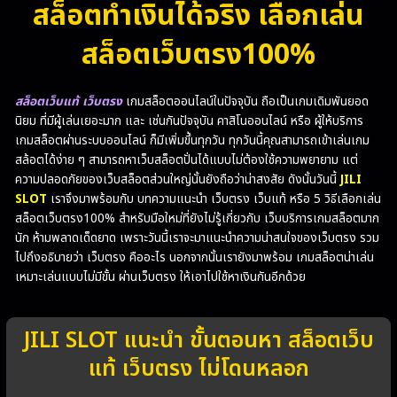
สล็อตทำเงินได้จริง เลือกเล่น
สล็อตเว็บตรง100%
สล็อตเว็บแท้ เว็บตรง
เกมสล็อตออนไลน์ในปัจจุบัน ถือเป็นเกมเดิมพันยอด
นิยม ที่มีผู้เล่นเยอะมาก และ เช่นกันปัจจุบัน คาสิโนออนไลน์ หรือ ผู้ให้บริการ
เกมสล็อตผ่านระบบออนไลน์ ก็มีเพิ่มขึ้นทุกวัน ทุกวันนี้คุณสามารถเข้าเล่นเกม
สล้อตได้ง่าย ๆ สามารถหาเว็บสล็อตปั่นได้แบบไม่ต้องใช้ความพยายาม แต่
ความปลอดภัยของเว็บสล็อตส่วนใหญ่นั้นยังถือว่าน่าสงสัย ดังนั้นวันนี้
JILI
SLOT
เราจึงมาพร้อมกับ บทความแนะนำ เว็บตรง เว็บแท้ หรือ 5 วิธีเลือกเล่น
สล็อตเว็บตรง100% สำหรับมือใหม่ที่ยังไม่รู้เกี่ยวกับ เว็บบริการเกมสล็อตมาก
นัก ห้ามพลาดเด็ดยาด เพราะวันนี้เราจะมาแนะนำความน่าสนใจของเว็บตรง รวม
ไปถึงอธิบายว่า เว็บตรง คืออะไร นอกจากนั้นเรายังมาพร้อม เกมสล็อตน่าเล่น
เหมาะเล่นแบบไม่มีขั้น ผ่านเว็บตรง ให้เอาไปใช้หาเงินกันอีกด้วย
JILI SLOT แนะนำ ขั้นตอนหา สล็อตเว็บ
แท้ เว็บตรง ไม่โดนหลอก