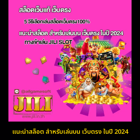
แนะนำสล็อต สำหรับเล่นบน เว็บตรง ในปี 2024