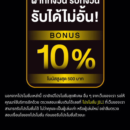
นอกจากโปรโมชั่นเหล่านี้ เรายังมีโปรโมชั่นสุดพิเศษ อื่น ๆ จากเว็บของเรา รอให้
คุณมาใช้บริการอีกด้วย ตรวจสอบเพิ่มเติมได้เลยที่
โปรโมชั่น JILI
ที่เว็บของเรา
สามารถรับโปรโมชั่นได้ ไม่ว่าคุณจะเป็นผู้เล่นเก่า หรือผู้เล่นใหม่ อย่าลืมตรวจ
สอบเงื่อนไขของโปรโมชั่น ก่อนขอรับโปรโมชั่นด้วยนะ