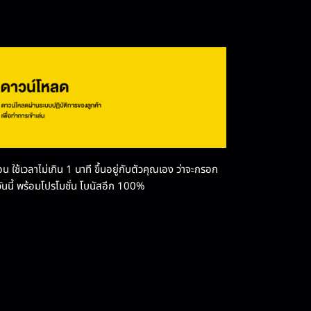
 ใช้เวลาไม่เกิน 1 นาที ขึ้นอยู่กับตัวคุณเอง ว่าจะกรอก
วันนี้ พร้อมโปรโมชั่น โบนัสอีก 100%