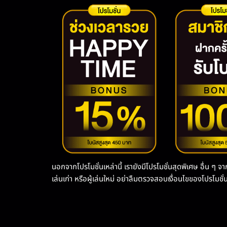
นอกจากโปรโมชั่นเหล่านี้ เรายังมีโปรโมชั่นสุดพิเศษ อื่น ๆ 
เล่นเก่า หรือผู้เล่นใหม่ อย่าลืมตรวจสอบเงื่อนไขของโปรโมชั