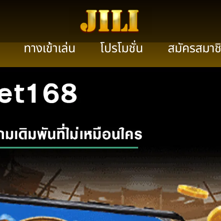
ทางเข้าเล่น
โปรโมชั่น
สมัครสมาช