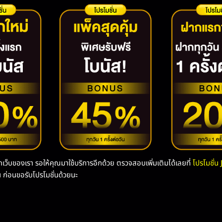
จากเว็บของเรา รอให้คุณมาใช้บริการอีกด้วย ตรวจสอบเพิ่มเติมได้เลยที่
โปรโมชั่น 
่น ก่อนขอรับโปรโมชั่นด้วยนะ