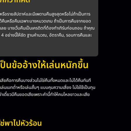
ันหรือรายสัปดาห์และมีเพดานคืนสูงสุดหรือไม่ถ้าเป็นการ
ได้คืนหรือคืนเฉพาะบางหมวดเกม ถ้าเป็นการคืนจากยอด
ลย บางเว็บคืนเป็นเครดิตที่ต้องทำเทิร์นก่อนถอน ถ้าคุณ
ู 4 อย่างนี้ให้ชัด ฐานคำนวณ, อัตราคืน, รอบการคืนและ
็นข้ออ้างให้เล่นหนักขึ้น
อดเสียคือการคืนบางส่วนไม่ใช่คืนทั้งหมดและไม่ได้คืนทันที
ล่นเบทต่ำหรือเล่นสั้นๆ แบบคุมความเสี่ยง ไม่ใช่ใช้เป็นทุน
ว่าเดี๋ยวมีคืนยอดเสียเพราะคำนี้ทำให้คนไหลยาวและเสีย
ใช่พาไปหัวร้อน