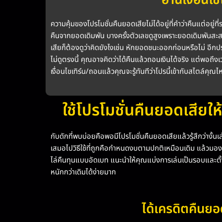
ความคุ้มของโปรโมชั่นคืนยอดเสียไม่ได้อยู่ที่คำว่าคืนแต่อยู
คืนจากยอดเดิมพัน บางครั้งตัวเลขดูสูงเพราะยอดเดิมพันสะ
เสียก็ต้องดูว่าคิดยังไงเช่น หักยอดชนะออกก่อนหรือไม่ อีกปร
ไม่ดูตรงนี้ คุณอาจคิดว่าได้คืนแล้วถอนเงินได้จริง แต่พอถ
เงื่อนไขเทิร์น/ถอนแล้วคุณจะรู้ทันทีว่าโปรนี้เข้ากับสไตล์คุณไ
ใช้โปรโมชั่นคืนยอดเสียให้
กับดักที่พบบ่อยคือพอมีโปรโมชั่นคืนยอดเสียแล้วรู้สึกว่างั้นเล
เสมอไปวิธีใช้ที่ถูกคือกำหนดงบตามปกติเหมือนเดิม แล้วมองโปรน
ไล่คืนทุนแบบอัดเบท แนะนำให้คุณแบ่งการเล่นเป็นรอบและตั้งจ
หนักกว่าเดิมได้ง่ายมาก
ได้เครดิตคืนยอ