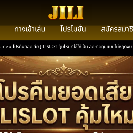
ทางเข้าเล่น
โปรโมชั่น
สมัครสมาช
ome
»
โปรคืนยอดเสีย JILISLOT คุ้มไหม? ใช้ให้เป็น ลดขาดทุนแบบไม่หลุดงบ