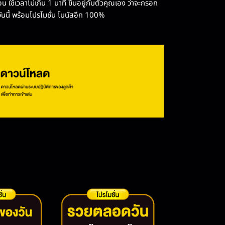
 ใช้เวลาไม่เกิน 1 นาที ขึ้นอยู่กับตัวคุณเอง ว่าจะกรอก
วันนี้ พร้อมโปรโมชั่น โบนัสอีก 100%