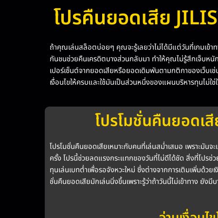
โปรคืนยอดเสีย JILIS
ถ้าคุณเล่นสล็อตบ่อยๆ คุณจะรู้เลยว่าไม่ได้มีแต่วันที่เกมเ
กันชนช่วยคืนเครดิตบางส่วนกลับมา ทำให้คุณไม่รู้สึกเจ็บหนักเก
เปอร์เซ็นต์จากยอดเสียหรือยอดเดิมพันตามกติกาของเว็บเช่
เงื่อนไขให้ครบและใช้มันเป็นส่วนหนึ่งของแผนบริหารทุนไม่ใช่ใช้
โปรโมชั่นคืนยอดเสี
โปรโมชั่นคืนยอดเสียเหมาะกับคนที่เล่นสม่ำเสมอ เพราะมันจ
ครั้ง โปรนี้ช่วยลดแรงกระแทกของวันที่ไม่ดีได้ชัด สิ่งที่โป
ทุนเล่นเบทต่ำเพื่อรอจังหวะใหม่ ซึ่งต่างจากการเติมเพิ่มด้วย
ชั่นคืนยอดเสียมักเล่นนิ่งขึ้นเพราะรู้ว่าถ้าวันนี้ไม่เข้าทาง
อ่านเงื่อนไข