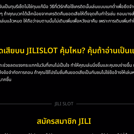
็นทุนรีเซ็ตไม่ใช่ทุนแก้มือ วิธีที่เวิร์กคือใช้เครดิตนั้นเล่นแบบเบทต่ำเพื่อยื
วๆ ถ้าคุณบวกได้เล็กน้อยจากเครดิตคืนยอดเสียให้ตั้งจุดเก็บกำไรเช่น ถอนบางส่วน
เล่นแล้วหมด ให้ถือว่าจบตามนั้นไม่เติมเพิ่มเพื่อหวังเอาคืน เพราะการเติมเพิ่
เสียบน JILISLOT คุ้มไหม? คุ้มถ้าอ่านเป็นแล
ช่วยลดแรงกระแทกในวันที่เกมไม่เป็นใจ ทำให้คุณเล่นนิ่งขึ้นและคุมงบง่ายขึ้น แต
้อจำกัดการถอน ถ้าคุณใช้โปรโมชั่นคืนยอดเสียเป็นกันชนไม่ใช่ข้ออ้างให้เล่นห
มากขึ้น
JILI SLOT
สมัครสมาชิก JILI