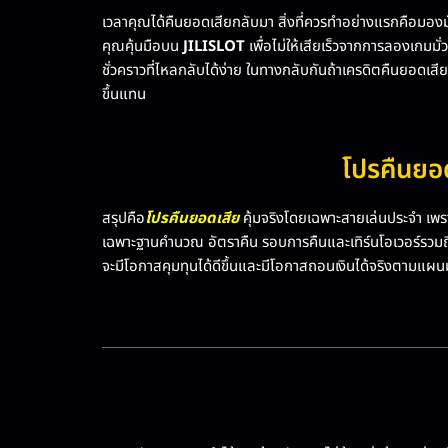
เวลาคุณได้คืนยอดเสียกลับมา สิ่งที่ควรทำอย่างแรกคือมองมันเป
คุณคุ้นมือบน
JILISLOT
เพื่อไม่ให้เสียเร็วจากการลองเกมมั่
ชั่วคราวที่ไหลกลับได้ง่าย ในทางกลับกันถ้าเครดิตคืนยอดเสีย
ขึ้นแทน
โปรคืนยอด
สรุปคือ
โปรคืนยอดเสีย
คุ้มจริงโดยเฉพาะสายเล่นประจำ เพราะ
เฉพาะฐานคำนวณ อัตราคืน รอบการคืนและเทิร์นโอเวอร์รวมถึงข
จะมีโอกาสคุมทุนได้ดีขึ้นและมีโอกาสถอนเงินได้จริงตามแผน