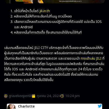
เข้าไปที่หน้าเว็บไซต์
jili.in.th
หลังจากนั้นให้ทำการเลือกไปที่เมนู ดาวน์โหลด
เลือกดาวน์โหลดตัวเกมตามระบบปฏิบัติการที่ตัวเองใช้ แบ่งเป็น IOS
และ Android
หลังจากนั้นทำการติดตั้ง ก็จะสามารถเข้าใช้งานได้ทันที
เล่นเกมสล็อตออนไลน์ JILI CITY บริการสุดเจ๋งที่เว็บของเราพร้อมมอบให้กับ
ผู้เล่นทุกคนที่เป็นสมาชิกกับเว็บของเรา พร้อมช่องทางการเข้าเล่นที่หลากหลาย
เป็นทางเลือกให้กับผู้เล่น ตามความสะดวก และเราขอแนะนำ
ทางเข้าเล่น JILI
ที่
ให้ความสะดวกในการเข้าเล่นที่สุด ในรูปแบบของแอปพลิเคชัน ที่สามารถเข้าเล่น
ได้ทั้ง IOS และ Android ควักออกมาเล่นได้ทุกที่ทุกเวลา 24 ชั่วโมง รวดเร็ว
ทันใจ ทั้งรวดเร็วทันใจ และทำงานผ่านระบบอัตโนมัติ ซึ่งช่วยให้การเล่นเกม
สล็อตของคุณ รวดเร็วไหลลื่นได้ยิ่งขึ้น
gravekeeper68
ตุลาคม 24, 2024
10:24 pm
Charlotte