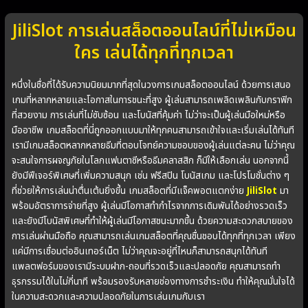
JiliSlot การเล่นสล็อตออนไลน์ที่ไม่เหมือน
ใคร เล่นได้ทุกที่ทุกเวลา
หนึ่งในชื่อที่ได้รับความนิยมมากที่สุดในวงการเกมสล็อตออนไลน์ ด้วยการเสนอ
เกมที่หลากหลายและโอกาสในการชนะที่สูง ผู้เล่นสามารถเพลิดเพลินกับกราฟิก
ที่สวยงาม การเล่นที่ไม่ซับซ้อน และโบนัสที่คุ้มค่า ไม่ว่าจะเป็นผู้เล่นมือใหม่หรือ
มืออาชีพ เกมสล็อตที่นี่ถูกออกแบบมาให้ทุกคนสามารถเข้าใจและเริ่มเล่นได้ทันที
เรามีเกมสล็อตหลากหลายธีมที่ตอบโจทย์ความชอบของผู้เล่นแต่ละคน ไม่ว่าคุณ
จะสนใจการผจญภัยในโลกแฟนตาซีหรือธีมคลาสสิก ก็มีให้เลือกเล่น นอกจากนี้
ยังมีฟีเจอร์พิเศษที่เพิ่มความสนุก เช่น ฟรีสปิน โบนัสเกม และโปรโมชั่นต่าง ๆ
ที่ช่วยให้การเล่นน่าตื่นเต้นยิ่งขึ้น เกมสล็อตที่มีแจ็คพอตแตกง่าย
JiliSlot
มา
พร้อมอัตราการจ่ายที่สูง ผู้เล่นมีโอกาสทำกำไรจากการเดิมพันได้อย่างรวดเร็ว
และยังมีโบนัสพิเศษที่ทำให้ผู้เล่นมีโอกาสชนะมากขึ้น ด้วยความสะดวกสบายของ
การเล่นผ่านมือถือ คุณสามารถเล่นเกมสล็อตที่คุณชื่นชอบได้ทุกที่ทุกเวลา เพียง
แค่มีการเชื่อมต่ออินเทอร์เน็ต ไม่ว่าคุณจะอยู่ที่ไหนก็สามารถสนุกได้ทันที
แพลตฟอร์มของเรามีระบบฝาก-ถอนที่รวดเร็วและปลอดภัย คุณสามารถทำ
ธุรกรรมได้ในไม่กี่นาที พร้อมรองรับหลายช่องทางการชำระเงิน ทำให้คุณมั่นใจได้
ในความสะดวกและความปลอดภัยในการเล่นเกมกับเรา