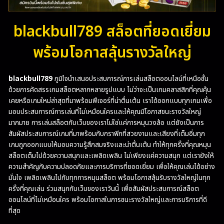
blackbull789 สล็อตที่ยอดเยี่ยม
พร้อมโอกาสลุ้นรางวัลใหญ่
blackbull789
ภูมิใจนำเสนอประสบการณ์การเล่นสล็อตออนไลน์ที่เหนือชั้น
ด้วยการคัดสรรเกมสล็อตหลากหลายรูปแบบ ไม่ว่าจะเป็นเกมคลาสสิกที่คุณคุ้น
เคยหรือเกมใหม่ล่าสุดที่มาพร้อมฟีเจอร์ที่น่าตื่นเต้น เราได้ออกแบบทุกเกมเพื่อ
มอบประสบการณ์การเล่นที่ไม่เหมือนใครและให้คุณมีโอกาสชนะรางวัลใหญ่
มากมาย การเล่นสล็อตกับเว็บของเราไม่ใช่แค่การหมุนวงล้อ แต่ยังเป็นการ
สัมผัสประสบการณ์เกมที่มาพร้อมกับกราฟิกที่สวยงามและเสียงที่เต็มอิ่มทุก
เกมถูกออกแบบให้มอบความรู้สึกสมจริงและน่าตื่นเต้น ทำให้ทุกครั้งที่คุณหมุน
สล็อตเต็มไปด้วยความสนุกและเพลิดเพลิน ไม่เพียงแค่ความสนุก แต่เรายังให้
ความสำคัญกับความปลอดภัยและการบริการที่ยอดเยี่ยม เพื่อให้คุณเล่นได้อย่าง
มั่นใจ เพลิดเพลินไปกับทุกการหมุนสล็อต พร้อมโอกาสลุ้นรับรางวัลใหญ่ในทุก
ครั้งที่คุณเล่น ร่วมสนุกกับเว็บของเราวันนี้ เพื่อสัมผัสประสบการณ์สล็อต
ออนไลน์ที่ไม่เหมือนใคร พร้อมโอกาสในการชนะรางวัลใหญ่และการบริการที่ดี
ที่สุด