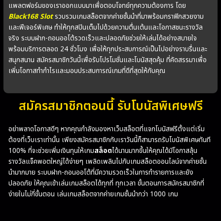
แพลตฟอร์มของเราออกแบบมาเพื่อตอบโจทย์ทุกความต้องการ โดย
Black168 Slot
รวบรวมเกมสล็อตจากค่ายชั้นนำที่มาพร้อมกราฟิกสวยงาม
และฟีเจอร์พิเศษ ทำให้ทุกสปินเต็มไปด้วยความตื่นเต้นและโอกาสชนะรางวัล
จริง ระบบฝาก-ถอนออโต้รวดเร็วและปลอดภัยช่วยให้เล่นได้อย่างสบายใจ
พร้อมบริการตลอด 24 ชั่วโมง เพื่อให้ทุกประสบการณ์เป็นไปอย่างราบรื่นและ
สนุกสนาน สมัครสมาชิกวันนี้เพื่อรับโปรโมชั่นและโบนัสสุดคุ้ม ที่คัดสรรมาเพื่อ
เพิ่มโอกาสทำกำไรและมอบประสบการณ์เกมที่ดีที่สุดให้กับคุณ
สมัครสมาชิกตอนนี้ รับโบนัสพิเศษฟรี
อย่าพลาดโอกาสดีๆ หากคุณกำลังมองหาเว็บสล็อตที่แจกโบนัสฟรีตั้งแต่เริ่ม
ต้องที่เว็บเราเท่านั้น เพียงสมัครสมาชิกกับเราวันนี้ก็สามารถรับโบนัสพิเศษทันที
100% ที่จะช่วยเพิ่มเงินทุนให้เกม
สล็อต
ได้นานมากขึ้นให้คุณได้มีโอกาสลุ้น
รางวัลแจ็คพอตใหญ่ได้ง่ายๆ เพลิดเพลินไปกับเกมสล็อตออนไลน์จากค่ายชั้น
นำมากมาย ระบบฝาก-ถอนออโต้ที่มีความรวดเร็วในการทำรายการและยัง
ปลอดภัย ให้คุณเข้าเล่นเกมสล็อตได้ทุกที่ ทุกเวลา ขั้นตอนการสมัครสมาชิกที่
ง่ายในไม่กี่ขั้นตอน เล่นเกมสล็อตจากค่ายเกมชั้นนำกว่า 1000 เกม