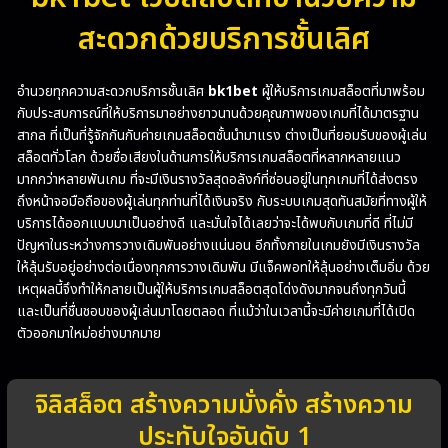
สะดวกด้วยบริการชั้นเลิศ
อำนวยทุกความสะดวกบริการชั้นเลิศ
bk1bet
ผู้ให้บริการเกมสล็อตที่มาพร้อม
กับประสบการณ์ที่ให้บริการมาอย่างยาวนานด้วยคุณภาพของเกมที่ได้มาตรฐาน
สากล ที่เป็นที่รู้จักกันกับค่ายเกมสล็อตชั้นนำมาแรง ต่างเป็นที่ยอมรับของผู้เล่น
สล็อตทั่วโลก ด้วยชื่อเสียงในด้านการให้บริการเกมสล็อตที่หลากหลายแนว
มากกว่าหลายพันเกม ที่จะมีเงินรางวัลสุดอลังก์ที่ซ่อนอยู่ในทุกเกมที่ได้ส่งตรง
ถึงหน้าจอมือถือของผู้เล่นทุกท่านที่ได้เงินจริง กับระบบเกมสุดทันสมัยที่ทางผู้ให้
บริการได้ออกแบบมาเป็นอย่างดี และมั่นใจได้เลยว่าจะได้พบกับเกมที่ดี ที่ไม่มี
ปัญหาในระหว่างการวางเดิมพันอย่างแน่นอน อีกทั้งภายในเกมยังมีเงินรางวัล
ให้ลุ้นรับอยู่อย่างต่อเนื่องทุกการวางเดิมพัน มีแจ็คพอทให้ลุ้นอย่างเต็มอิ่ม ด้วย
เหตุผลนี้จึงทำให้กลายเป็นผู้ให้บริการเกมสล็อตสุดโด่งดังมากจนถึงทุกวันนี้
และเป็นที่ชื่นชอบของผู้เล่นมาโดยตลอด ที่แม้ว่าในเวลานี้จะมีค่ายเกมที่ได้เปิด
ตัวออกมาใหม่อย่างมากมาย
จิลิสล็อต สร้างความมั่งคั่ง สร้างความ
ประทับใจอันดับ 1