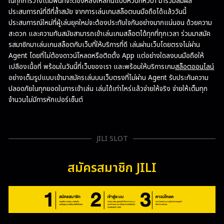
ในทุกการวางเดิมพันที่จะต้องหลงใหลกันแบบหัวปักหัวปำ มาร่วมสัมผัส
ประสบการณ์ที่ดีที่ล้ำสมัย จากการเล่นเกมสล็อตบนมือถือได้แล้ววันนี้
ประสบการณ์ใหม่ที่ผู้เล่นยุคใหม่จะต้องประทับใจกันอย่างมากแน่นอน ด้วยความ
สะดวก และความทันสมัยสามารถเข้าเล่นเกมสล็อตได้ทุกที่ทุกเวลา ร่วมมาสมัค
รสมาชิกมาเล่นเกมสล็อตกับเว็บที่ให้บริการที่ดี เล่นผ่านเว็บโดยตรงไม่ผ่าน
Agent โดยที่ไม่ต้องดาวน์โหลดหรือติดตั้ง App แต่อย่างใดลงบนมือถือให้
เปลืองเนื้อที่ พร้อมในวันนี้ที่เว็บของเรา และพร้อมให้บริการเกม
สล็อตออนไลน์
อย่างเต็มรูปแบบเข้ามาสมัครเล่นบนเว็บตรงที่ไม่ผ่าน Agent รับประกันความ
ปลอดภัยในทุกยอดในการเข้าเล่น เล่นได้เท่าไหร่แล้วจ่ายให้จริง จ่ายให้เต็มทุก
จำนวนไม่มีการหักเปอร์เซ็นต์
JILI SLOT
สมัครสมาชิก JILI