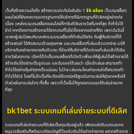
เว็บที่สร้างความมั่งคั่ง สร้างความประทับใจอันดับ 1
จิลิ สล็อต
เว็บเกมสล็อต
ออนไลน์ที่ยังคงความมาตรฐานการให้บริการที่มีมาตรฐานที่ดีเลิศอยู่อย่างต่อ
เนื่อง แหล่งรวมเกมสล็อตออนไลน์ที่การันตีเงินรางวัลที่มากที่สุด ทำกำไรได้
ชัวร์ หากต้องการสร้างรายได้จากเกมที่ไม่ใช่เรื่องยากอย่างที่คิด เพราะในวันนี้
เราพาผู้เล่นไปพบกับแหล่งรวมเกมสล็อตที่ทำเงินได้จริง กับผู้ให้บริการที่ได้
สร้างสรรค์ ได้คัดสรรมาด้วยคุณภาพ และเกมสล็อตที่เล่นแล้วแตกง่าย มาให้
บริการกันอย่างมากมายกับตัวเกม ที่นำมาให้บริการที่มีแต่เกมที่เล่นแล้วได้เงิน
รางวัลในทุกเกม เรียกได้ว่าเป็นเกมสล็อตที่เปิดตัวเพื่อมาให้ผู้เล่นได้สร้างรายได้
สร้างเงินได้อย่างเต็มรูปแบบ และรับรองได้เลยว่า เมื่อเข้าเล่นจะสามารถทำ
กำไรได้อย่างคุ้มค่าทุกครั้งแน่นอน ไม่ว่าจะเล่นเกมไหนค่ายเกมใดก็สามารถทำ
กำไรได้ชัวร์ โดยที่ไม่จำเป็นที่จะต้องใช้เทคนิคใช้สูตรในการเล่นให้ยุ่งยากหรือใช้
ตัวช่วยในการเล่นใดๆ ทั้งสิ้น เพราะที่เว็บนั้นได้ถูกออกแบบมาให้เล่นง่ายมาก
ที่สุด
bk1bet ระบบเกมที่เล่นง่ายระบบที่ดีเลิศ
ระบบเกมที่เล่นง่ายระบบที่ดีเลิศเป็นทุนเดิมอยู่แล้ว เพียงแค่ปรับเบทและกด
หมุนวงล้อสปินก็พร้อมเตรียมบัญชีไว้รอรับเงินได้อย่างง่ายดาย อยากสร้างราย