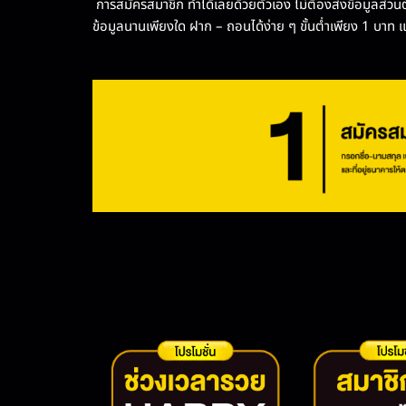
การสมัครสมาชิก ทำได้เลยด้วยตัวเอง ไม่ต้องส่งข้อมูลส่วนตัว
ข้อมูลนานเพียงใด ฝาก – ถอนได้ง่าย ๆ ขั้นต่ำเพียง 1 บาท 