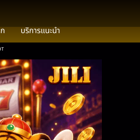
ิก
บริการแนะนำ
OT