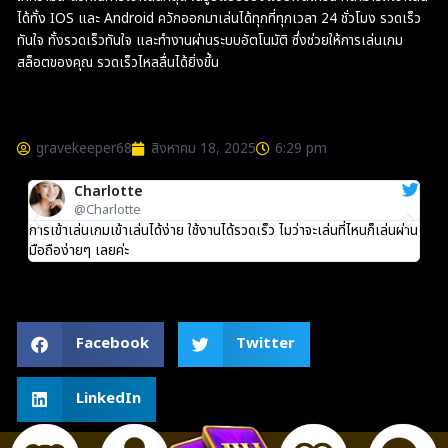
ได้ทั้ง IOS และ Android ควักออกมาเล่นได้ทุกที่ทุกเวลา 24 ชั่วโมง รวดเร็ว
ทันใจ ทั้งรวดเร็วทันใจ และทำงานผ่านระบบอัตโนมัติ ซึ่งช่วยให้การเล่นเกม
สล็อตของคุณ รวดเร็วไหลลื่นได้ยิ่งขึ้น
gravekeeper68
สิงหาคม 18, 2025
6:29 pm
Charlotte
@Charlotte
การเข้าเล่นเกมเข้าเล่นได้ง่าย ใช้งานได้รวดเร็ว ไมว่าจะเล่นที่ไหนก็เล่นผ่าน
เป็น
มือถือง่ายๆ เลยค่ะ
เครด
Facebook
Twitter
LinkedIn