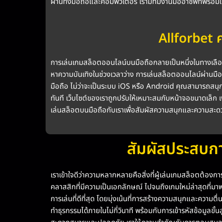
ผ่านทั้งมือถือและคอมพิวเตอร์ เรามีทีมงานมืออาชีพที่พร้อ
Allforbet 
การเล่นเกมสล็อตออนไลน์บนมือถือกลายเป็นหนึ่งในทางเลือ
หาความบันเทิงในช่วงเวลาว่าง การเล่นสล็อตออนไลน์ผ่านมือถ
มือถือ ไม่ว่าจะเป็นระบบ iOS หรือ Android คุณสามารถสนุกกับ
ทันที เว็บไซต์ของเราถูกปรับให้เหมาะสมกับหน้าจอขนาดเล็ก เ
เล่นสล็อตบนมือถือกับเราเพื่อสัมผัสความสนุกและความสะด
สัมผัสประสบก
เราเข้าใจดีว่าความหลากหลายคือสิ่งที่ผู้เล่นเกมสล็อตต้องกา
คลาสสิกที่มีความเป็นเอกลักษณ์ ไปจนถึงเกมใหม่ล่าสุดที่มา
การเล่นที่ดีที่สุด โดยมุ่งเน้นที่การสร้างความสนุกและความตื่
ทำธุรกรรมได้ภายในไม่กี่วินาที พร้อมกับการเข้ารหัสข้อมูลข