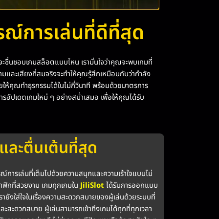
การเล่นที่ดีที่สุด
จะชื่นชอบเกมสล็อตแบบไหน เรามั่นใจว่าคุณจะพบเกมที่
งามและเสียงที่สมจริงจะทำให้คุณรู้สึกเหมือนกับว่ากำลัง
้คุณทำธุรกรรมได้ในไม่กี่วินาที พร้อมด้วยมาตรการ
อัปเดตเกมใหม่ ๆ อย่างสม่ำเสมอ เพื่อให้คุณได้รับ
ะตื่นเต้นที่สุด
ารณ์การเล่นที่เต็มไปด้วยความสนุกและความเร้าใจแบบไม่
ะกราฟิกที่สวยงาม เกมทุกเกมใน
JiliSlot
ได้รับการออกแบบ
รายังใส่ใจในเรื่องความสะดวกสบายของผู้เล่นด้วยระบบที่
ะสะดวกสบาย ผู้เล่นสามารถเข้าถึงเกมได้ทุกที่ทุกเวลา