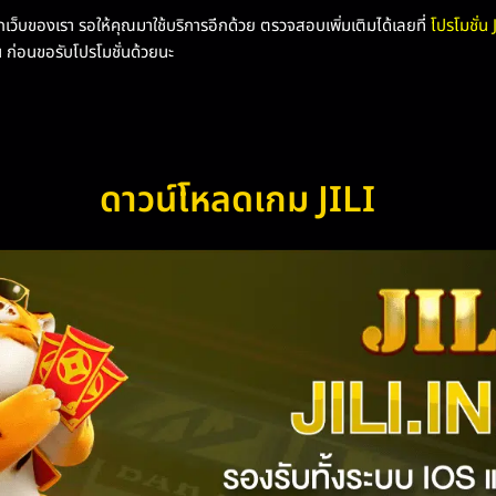
จากเว็บของเรา รอให้คุณมาใช้บริการอีกด้วย ตรวจสอบเพิ่มเติมได้เลยที่
โปรโมชั่น 
่น ก่อนขอรับโปรโมชั่นด้วยนะ
ดาวน์โหลดเกม JILI