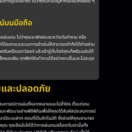
รับการดูแลอย่างดี ไม่ว่าคุณจะมีปัญหาหรือข้อสงสัยใด ๆ
์บนมือถือ
ล่นเกม ไม่ว่าคุณจะพักผ่อนระหว่างวันทำงาน หรือ
ได้ออกแบบระบบการเข้าเล่นให้สามารถเข้าถึงได้ง่ายผ่าน
นหรือเบราว์เซอร์ แล้วเข้าสู่เว็บไซต์คุณก็พร้อมเล่นได้
ช็คยอดเงิน ทุกฟังก์ชันทำงานได้อย่างราบรื่นและไม่สะดุด
ายและปลอดภัย
ระสบการณ์การเล่นที่หลากหลายและไม่ซ้ำใคร ตั้งแต่เกม
และพัฒนาอย่างพิถีพิถันเพื่อให้คุณได้สัมผัสประสบการณ์
น เรามีระบบฝาก-ถอนที่เป็นอัตโนมัติ ซึ่งช่วยให้คุณสามารถ
ณ คุณจึงมั่นใจได้ว่าการเล่นเกมสล็อตกับเรานั้นทั้ง