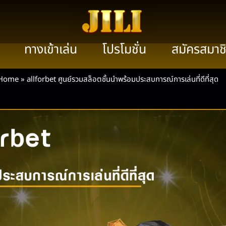
ทางเข้าเล่น
โปรโมชั่น
สมัครสมาช
Home
»
allforbet ศูนย์รวมสล็อตชั้นนำพร้อมประสบการณ์การเล่นที่ดีที่สุด