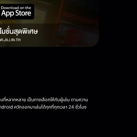
ล่นที่หลากหลาย เป็นทางเลือกให้กับผู้เล่น ตามความ
ndroid ควักออกมาเล่นได้ทุกที่ทุกเวลา 24 ชั่วโมง