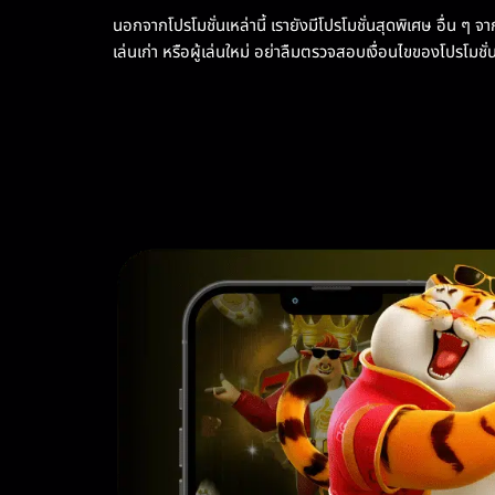
นอกจากโปรโมชั่นเหล่านี้ เรายังมีโปรโมชั่นสุดพิเศษ อื่น ๆ 
เล่นเก่า หรือผู้เล่นใหม่ อย่าลืมตรวจสอบเงื่อนไขของโปรโมชั