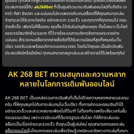
มุมมอง ทุกเส้นทางสู่ความสำเร็จของการเล่นเกมคาสิโน ทุกคนควรลองสัมผัส
ประสบการณ์นี้กับ
ak268bet
ที่เป็นศูนย์รวมเกมเดิมพันออนไลน์ที่แท้จริง บา
คาร่า กีฬา ยิงปลา และแน่นอนไม่ควรพลาดกับเกมสล็อตที่ให้คุณสามารถเล่น
ง่ายๆและได้รับรางวัลจริง อย่างสะดวก รวดเร็ว และทุกบาทที่คุณถอนไป ถอน
ง่ายสำเร็จ เพียงไม่กี่ขั้นตอน คุณก็จะได้เงินในบัญชีของคุณ ทั้งนี้เพราะเว็บไซต์
ของเรามีสมาชิกจำนวนมาก ที่ไว้วางใจระบบการบริหารจัดการของเราอย่าง
แน่นอน สำรวจเกมสล็อตจากค่ายชื่อดังที่ได้รับความนิยมที่สุดทั้งหมดในเว็บ
เดียว รองรับและพร้อมบริการแบบครบวงจร โดยไม่ว่าคุณจะเป็นนักเดิมพัน
ประสบเชียร์หรือมือใหม่ ทุกคนสามารถสนุกเล่นและสร้างรายได้ไปพร้อมๆกัน!
AK 268 BET ความสนุกและความหลาก
หลายในโลกการเดิมพันออนไลน์
AK 268 BET เป็นแหล่งรวมการเดิมพันที่เต็มไปด้วยความหลากหลายและครบ
ครัน ที่ให้คุณสนุกไปกับการเล่นเกมในเว็บเดียว ทั้งการฝากและถอนเงินทำได้
อย่างรวดเร็วและสะดวกสบายเพียงไม่กี่วินาที ไม่ต้องกังวลหรือเสียเวลาในขั้น
ตอนธรรมเนียม เพราะเรามีระบบที่ได้มาตรฐานระดับโลก ทำให้การเล่นเกม
สล็อตเป็นเรื่องง่ายและรวดเร็ว ถ้าคุณเป็นผู้เล่นใหม่ คุณสามารถทดลองเล่น
สล็อตออนไลน์
ในโหมดทดลองเล่นเพื่อเรียนรู้เทคนิคและจังหวะการเล่นที่เหมาะ