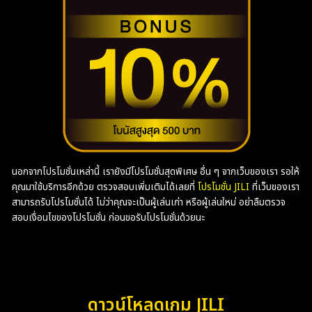
นอกจากโปรโมชั่นเหล่านี้ เรายังมีโปรโมชั่นสุดพิเศษ อื่น ๆ จากเว็บของเรา รอให้
คุณมาใช้บริการอีกด้วย ตรวจสอบเพิ่มเติมได้เลยที่
โปรโมชั่น JILI
ที่เว็บของเรา
สามารถรับโปรโมชั่นได้ ไม่ว่าคุณจะเป็นผู้เล่นเก่า หรือผู้เล่นใหม่ อย่าลืมตรวจ
สอบเงื่อนไขของโปรโมชั่น ก่อนขอรับโปรโมชั่นด้วยนะ
ดาวน์โหลดเกม JILI