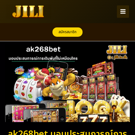
Skip
to
content
สมัครสมาชิก
ak268bet มอบประสบการณ์การ