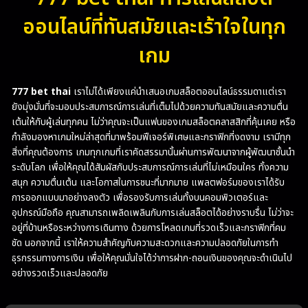
ออนไลน์ที่ทันสมัยและเร้าใจในทุก
เกม
777 bet thai
เราไม่ได้เพียงแค่นำเสนอเกมสล็อตออนไลน์ธรรมดาแต่เรา
ยังมุ่งมั่นที่จะมอบประสบการณ์การเล่นที่เต็มไปด้วยความทันสมัยและความตื่น
เต้นให้กับผู้เล่นทุกคน ไม่ว่าคุณจะเป็นแฟนของเกมสล็อตคลาสสิกที่คุ้นเคย หรือ
กำลังมองหาเกมใหม่ล่าสุดที่มาพร้อมฟีเจอร์พิเศษและกราฟิกที่งดงาม เรามีทุก
สิ่งที่คุณต้องการ เกมทุกเกมที่เราคัดสรรมานั้นผ่านการพัฒนาจากผู้พัฒนาชั้นนำ
ระดับโลก เพื่อให้คุณได้สัมผัสกับประสบการณ์การเล่นที่ไม่เหมือนใคร ทั้งความ
สนุก ความตื่นเต้น และโอกาสในการชนะที่มากมาย แพลตฟอร์มของเราได้รับ
การออกแบบมาอย่างลงตัว เพื่อรองรับการเล่นทั้งบนคอมพิวเตอร์และ
อุปกรณ์มือถือ คุณสามารถเพลิดเพลินกับการเล่นสล็อตได้อย่างราบรื่น ไม่ว่าจะ
อยู่ที่บ้านหรือระหว่างการเดินทาง ด้วยการโหลดเกมที่รวดเร็วและกราฟิกที่คม
ชัด นอกจากนี้ เราให้ความสำคัญกับความสะดวกและความปลอดภัยในการทำ
ธุรกรรมทางการเงิน เพื่อให้คุณมั่นใจได้ว่าการฝาก-ถอนเงินของคุณจะดำเนินไป
อย่างรวดเร็วและปลอดภัย