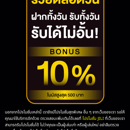
นอกจากโปรโมชั่นเหล่านี้ เรายังมีโปรโมชั่นสุดพิเศษ อื่น ๆ จากเว็บของเรา รอให้
คุณมาใช้บริการอีกด้วย ตรวจสอบเพิ่มเติมได้เลยที่
โปรโมชั่น JILI
ที่เว็บของเรา
สามารถรับโปรโมชั่นได้ ไม่ว่าคุณจะเป็นผู้เล่นเก่า หรือผู้เล่นใหม่ อย่าลืมตรวจ