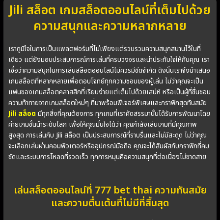
Jili สล็อต เกมสล็อตออนไลน์ที่เต็มไปด้วย
ความสนุกและความหลากหลาย
เราภูมิใจในการเป็นแพลตฟอร์มที่ไม่เพียงแต่รวบรวมความสนุกสนานไว้ในที่
เดียว แต่ยังมอบประสบการณ์การเล่นที่ครบวงจรและน่าประทับใจให้กับคุณ เรา
เชื่อว่าความสนุกในการเล่นสล็อตออนไลน์ไม่ควรมีขีดจำกัด ดังนั้นเราจึงนำเสนอ
เกมสล็อตที่หลากหลายเพื่อตอบโจทย์ทุกความชอบของผู้เล่น ไม่ว่าคุณจะเป็น
แฟนของเกมสล็อตคลาสสิกที่เรียบง่ายแต่เต็มไปด้วยเสน่ห์ หรือเป็นผู้ที่ชื่นชอบ
ความท้าทายจากเกมสล็อตใหม่ๆ ที่มาพร้อมฟีเจอร์พิเศษและกราฟิกสุดทันสมัย
Jili สล็อต
มีทุกสิ่งที่คุณต้องการ ทุกเกมที่เราคัดสรรมานั้นได้รับการพัฒนาโดย
ค่ายเกมชั้นนำระดับโลก เพื่อให้คุณมั่นใจได้ว่า คุณกำลังเล่นเกมที่มีคุณภาพ
สูงสุด การเล่นกับ Jili สล็อต เป็นประสบการณ์ที่ราบรื่นและไม่มีสะดุด ไม่ว่าคุณ
จะเลือกเล่นผ่านคอมพิวเตอร์หรืออุปกรณ์มือถือ คุณจะได้สัมผัสกับกราฟิกที่คม
ชัดและระบบการโหลดที่รวดเร็ว ทุกการหมุนคือความสนุกที่ต่อเนื่องไม่ขาดสาย
เล่นสล็อตออนไลน์ที่ 777 bet thai ความทันสมัย
และความตื่นเต้นที่ไม่มีที่สิ้นสุด