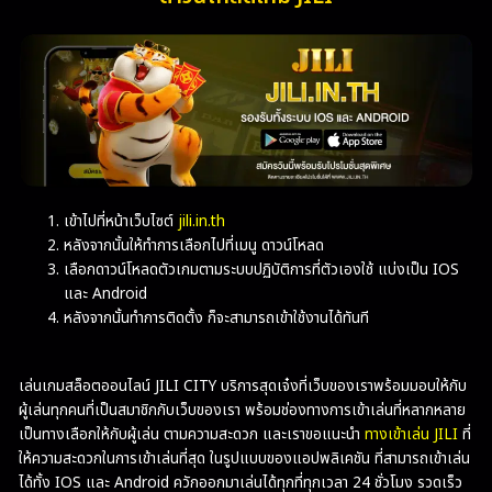
เข้าไปที่หน้าเว็บไซต์
jili.in.th
หลังจากนั้นให้ทำการเลือกไปที่เมนู ดาวน์โหลด
เลือกดาวน์โหลดตัวเกมตามระบบปฏิบัติการที่ตัวเองใช้ แบ่งเป็น IOS
และ Android
หลังจากนั้นทำการติดตั้ง ก็จะสามารถเข้าใช้งานได้ทันที
เล่นเกมสล็อตออนไลน์ JILI CITY บริการสุดเจ๋งที่เว็บของเราพร้อมมอบให้กับ
ผู้เล่นทุกคนที่เป็นสมาชิกกับเว็บของเรา พร้อมช่องทางการเข้าเล่นที่หลากหลาย
เป็นทางเลือกให้กับผู้เล่น ตามความสะดวก และเราขอแนะนำ
ทางเข้าเล่น JILI
ที่
ให้ความสะดวกในการเข้าเล่นที่สุด ในรูปแบบของแอปพลิเคชัน ที่สามารถเข้าเล่น
ได้ทั้ง IOS และ Android ควักออกมาเล่นได้ทุกที่ทุกเวลา 24 ชั่วโมง รวดเร็ว