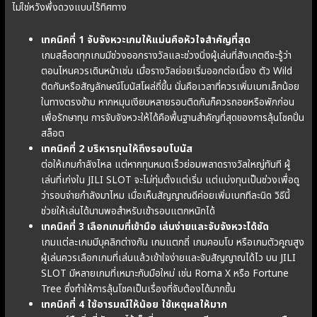
ไม่ใช่หวังพึ่งดวงแบบไร้ทิศทาง
เทคนิคที่ 1 จับจังหวะเกมให้แม่นคือหัวใจสำคัญที่สุด
เกมสล็อตทุกเกมมีช่วงออกรางวัลและช่วงนิ่งผู้เล่นที่สังเกตดีจะรู้ว่า
ตอนไหนควรเดินหน้าเช่น เมื่อรางวัลย่อยเริ่มออกต่อเนื่อง ตัว Wild
ติดกันหรือสัญลักษณ์โบนัสโผล่ถี่ขึ้น นั่นคือเวลาที่ควรเพิ่มเบทเล็กน้อย
ในทางตรงข้าม หากหมุนเงียบหลายรอบติดกันก็ควรถอยหรือพักก่อน
เพื่อรักษาทุน การจับจังหวะให้ได้คือพื้นฐานสำคัญที่สุดของการลุ้นโชคปั่น
สล็อต
เทคนิคที่ 2 บริหารทุนให้ถึงรอบโบนัส
ต่อให้เกมกำลังไหล แต่หากทุนหมดเร็วย่อมพลาดรางวัลใหญ่ทันที ผู้
เล่นที่เก่งใน JILI SLOT จะไม่ทุ่มตั้งแต่เริ่ม แต่แบ่งทุนเป็นช่วงเพื่อดู
ว่ารอบจ่ายกำลังมาไหม เมื่อเห็นสัญญาณดีค่อยเพิ่มเบททีละนิด วิธีนี้
ช่วยให้เล่นได้นานพอสำหรับเข้ารอบแตกหนักได้
เทคนิคที่ 3 เลือกเกมที่เข้ามือ เล่นง่ายและจับจังหวะได้ชัด
เกมแต่ละเกมมีบุคลิกต่างกัน เกมแตกถี่ เกมคอมโบ หรือเกมตัวคูณสูง
ผู้เล่นควรเลือกเกมที่เล่นแล้วเข้าใจง่ายและจับสัญญาณได้ไว บน JILI
SLOT มีหลายเกมที่เหมาะกับมือใหม่ เช่น Roma X หรือ Fortune
Tree ซึ่งทำให้การลุ้นโชคเป็นเรื่องที่จับต้องได้มากขึ้น
เทคนิคที่ 4 ใช้อารมณ์ให้น้อย ใช้เหตุผลให้มาก