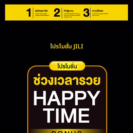
โปรโมชั่น JILI