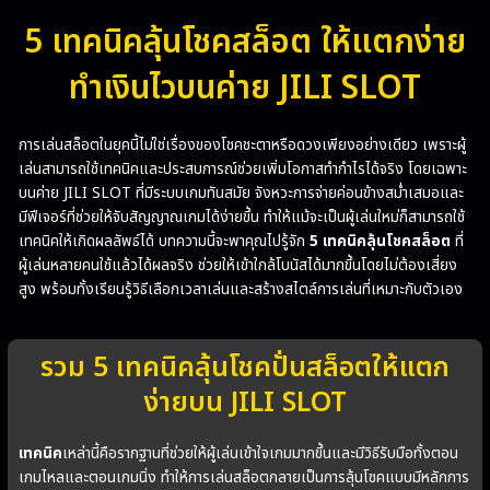
5 เทคนิคลุ้นโชคสล็อต ให้แตกง่าย
ทำเงินไวบนค่าย JILI SLOT
การเล่นสล็อตในยุคนี้ไม่ใช่เรื่องของโชคชะตาหรือดวงเพียงอย่างเดียว เพราะผู้
เล่นสามารถใช้เทคนิคและประสบการณ์ช่วยเพิ่มโอกาสทำกำไรได้จริง โดยเฉพาะ
บนค่าย JILI SLOT ที่มีระบบเกมทันสมัย จังหวะการจ่ายค่อนข้างสม่ำเสมอและ
มีฟีเจอร์ที่ช่วยให้จับสัญญาณเกมได้ง่ายขึ้น ทำให้แม้จะเป็นผู้เล่นใหม่ก็สามารถใช้
เทคนิคให้เกิดผลลัพธ์ได้ บทความนี้จะพาคุณไปรู้จัก
5 เทคนิคลุ้นโชคสล็อต
ที่
ผู้เล่นหลายคนใช้แล้วได้ผลจริง ช่วยให้เข้าใกล้โบนัสได้มากขึ้นโดยไม่ต้องเสี่ยง
สูง พร้อมทั้งเรียนรู้วิธีเลือกเวลาเล่นและสร้างสไตล์การเล่นที่เหมาะกับตัวเอง
รวม 5 เทคนิคลุ้นโชคปั่นสล็อตให้แตก
ง่ายบน JILI SLOT
เทคนิค
เหล่านี้คือรากฐานที่ช่วยให้ผู้เล่นเข้าใจเกมมากขึ้นและมีวิธีรับมือทั้งตอน
เกมไหลและตอนเกมนิ่ง ทำให้การเล่นสล็อตกลายเป็นการลุ้นโชคแบบมีหลักการ