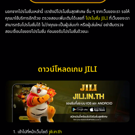
นอกจากโปรโมชั่นเหล่านี้ เรายังมีโปรโมชั่นสุดพิเศษ อื่น ๆ จากเว็บของเรา รอให้
คุณมาใช้บริการอีกด้วย ตรวจสอบเพิ่มเติมได้เลยที่
โปรโมชั่น JILI
ที่เว็บของเรา
สามารถรับโปรโมชั่นได้ ไม่ว่าคุณจะเป็นผู้เล่นเก่า หรือผู้เล่นใหม่ อย่าลืมตรวจ
สอบเงื่อนไขของโปรโมชั่น ก่อนขอรับโปรโมชั่นด้วยนะ
ดาวน์โหลดเกม JILI
เข้าไปที่หน้าเว็บไซต์
jili.in.th