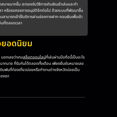
บายมากขึ้น เรารองรับวิธีการเติมเงินเข้าเล่นและทำ
ลา หรือรอคอยการอนุมัติอีกต่อไป ด้วยระบบที่พัฒนาขึ้น
นสามารถเข้าใช้บริการผ่านช่องทางฝาก-ถอนเงินเพื่อเข้า
เต็มที่ตลอดเวลา
อยอดนิยม
ย บอกเลยว่าเกม
สล็อตออนไลน์
ที่เล่นผ่านมือถือนี้เป็นอะไร
ๆมากมาย ที่รับกันได้ตลอดทั้งเดือน เพียงยืนยันหมายเลข
ิมพันที่ท่องเที่ยวบ่อยหรือทำงานต่างจังหวัดบ่อยเป็น
ของเรา