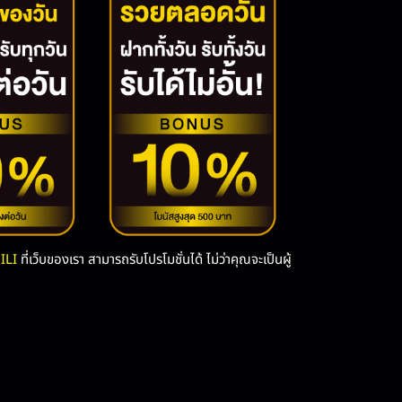
JILI
ที่เว็บของเรา สามารถรับโปรโมชั่นได้ ไม่ว่าคุณจะเป็นผู้