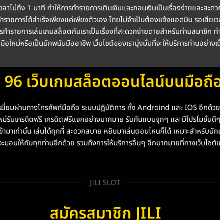
าไม่ถึง 1 นาที ทำให้การทำรายการเติมเงินและถอนเงินเป็นเรื่องง่ายและสะดวกส
ทำรายการได้สำเร็จเพียงแค่เพียงตัวเอง โดยไม่จำเป็นต้องแจ้งแอดมิน รอเสียเว
ารทำรายการเล่นเกมสล็อตกับเราเป็นเรื่องที่สะดวกง่ายดายสำหรับท่านสมาชิก ท่า
ือใหม่หรือเป็นนักพนันมืออาชีพ เว็บไซต์ของเรามุ่งมั่นที่จะให้บริการท่านอย่าง
6 เว็บเกมสล็อตออนไลน์บนมือถื
ีเมี่ยมผ่านทางโทรศัพท์มือถือ ระบบปฏิบัติการ ทั้ง Androind และ IOS อีกด้ว
กใหม่รับเครดิตฟรี เครดิตฟรีแจกอย่างมากมาย รับกันแบบจุกๆ และมีโปรโมชั่นดี
ามาเท่านั้น เล่นได้ทุกที่ สะดวกสบาย หยิบมาเล่นตอนไหนก็ได้ เหมาะสำหรับนักเด
าจะมอบให้กับทุกท่านอีกด้วย รวมถึงการให้บริการอื่นๆ อีกมากมายที่ทางเว็บไซต์
JILI SLOT
สมัครสมาชิก JILI