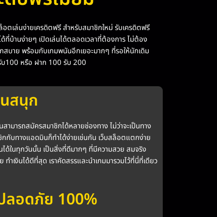
ล็อตเล่นง่ายเครดิตฟรี สำหรับสมาชิกใหม่ รับเครดิตฟรี
้ที่บ้านง่ายๆ เปิดเล่นได้ตลอดเวลาที่ต้องการ ไม่ต้อง
ะดวกสบาย พร้อมกับเกมพนันอีกเยอะมากๆ ที่รอให้นักเดิม
50รับ100 หรือ ฝาก 100 รับ 200
สนสนุก
านสามารถสมัครสมาชิกได้หลายช่องทาง ไม่ว่าจะเป็นทาง
าชิกกับทางแอดมินก็ทำได้ง่ายเช่นกัน เว็บสล็อตแตกง่าย
ด้ในทุกวันนั้น เป็นสิ่งที่ดีมากๆ ที่มีความสวย สมจริง
เงินได้ดีที่สุด เราคัดสรรและนำเกมมารวมไว้ที่นี่ที่เดียว
ละปลอดภัย 100%