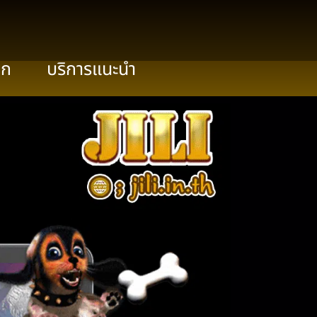
ิก
บริการแนะนำ