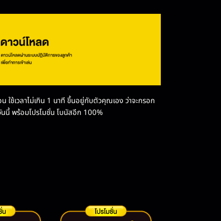
 ใช้เวลาไม่เกิน 1 นาที ขึ้นอยู่กับตัวคุณเอง ว่าจะกรอก
วันนี้ พร้อมโปรโมชั่น โบนัสอีก 100%