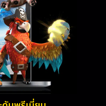
ับพรีเมี่ยม