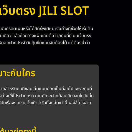
นเว็บตรง JILI SLOT
เครดิตเพิ่มหรือได้สิทธิ์พิเศษบางอย่างที่ช่วยให้เริ่มต้น
้อนเดียว แล้วค่อยวางแผนเล่นต่อจากทุนที่มี บนเว็บตรง
้ยอดฝากประจำวันคุ้มขึ้นแบบจับต้องได้ แต่ต้องย้ำว่า
มาะกับใคร
์มากสำหรับคนที่ชอบเล่นแบบค่อยเป็นค่อยไป เพราะทุนที่
งใจว่าจะใช้โปรฝากแรก คุณมักจะฝากก้อนเดียวจบในวันนั้น
ื่องงบเช่น ตั้งเป้าว่าวันนี้จะเล่นเท่านี้ พอใช้โปรฝาก
้มอยู่ตรงนี้