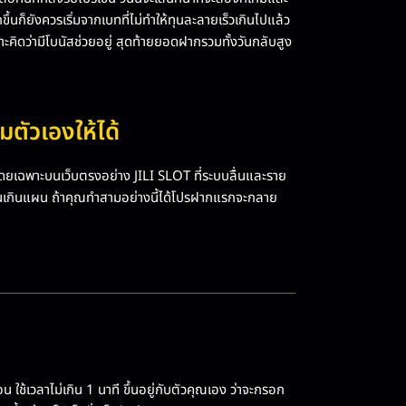
ึ้นก็ยังควรเริ่มจากเบทที่ไม่ทำให้ทุนละลายเร็วเกินไปแล้ว
าะคิดว่ามีโบนัสช่วยอยู่ สุดท้ายยอดฝากรวมทั้งวันกลับสูง
ตัวเองให้ได้
้น โดยเฉพาะบนเว็บตรงอย่าง JILI SLOT ที่ระบบลื่นและราย
ำจนเกินแผน ถ้าคุณทำสามอย่างนี้ได้โปรฝากแรกจะกลาย
 ใช้เวลาไม่เกิน 1 นาที ขึ้นอยู่กับตัวคุณเอง ว่าจะกรอก