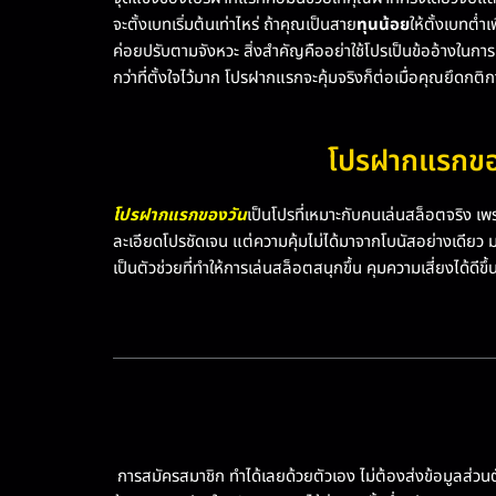
จะตั้งเบทเริ่มต้นเท่าไหร่ ถ้าคุณเป็นสาย
ทุนน้อย
ให้ตั้งเบทต่ำ
ค่อยปรับตามจังหวะ สิ่งสำคัญคืออย่าใช้โปรเป็นข้ออ้างในการเ
กว่าที่ตั้งใจไว้มาก โปรฝากแรกจะคุ้มจริงก็ต่อเมื่อคุณยึดกต
โปรฝากแรกของว
โปรฝากแรกของวัน
เป็นโปรที่เหมาะกับคนเล่นสล็อตจริง เพร
ละเอียดโปรชัดเจน แต่ความคุ้มไม่ได้มาจากโบนัสอย่างเดียว
เป็นตัวช่วยที่ทำให้การเล่นสล็อตสนุกขึ้น คุมความเสี่ยงได้ดีข
การสมัครสมาชิก ทำได้เลยด้วยตัวเอง ไม่ต้องส่งข้อมูลส่วนตัว