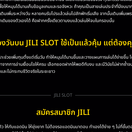
เพื่อให้หมุนได้นานเก็บข้อมูลเกมและรอจังหวะ ถ้าคุณเป็นสายเล่นประจำที่มีงบมากข
ติมเพิ่มระหว่างวัน หลายคนรับโปรแล้วเล่นไปสักพักเริ่มเสีย จากนั้นเติมเพิ่มเพร
ิกาเดิมของตัวเองได้ คือฝากครั้งเดียวตามงบแล้วเล่นให้จบในกรอบนั้น
ันบน JILI SLOT ใช้เป็นแล้วคุ้ม แต่ต้องคุม
าะช่วยเพิ่มทุนตั้งแต่เริ่มวัน ทำให้หมุนได้นานขึ้นและวางแผนการเล่นได้ง่ายขึ
 มาจากการอ่านเงื่อนไขให้ครบ เลือกยอดฝากให้พอดีกับงบ และมีวินัยไม่ฝากซ้
ึ้นและไม่กระทบชีวิตจริงในระยะยาว
JILI SLOT
สมัครสมาชิก JILI
 ให้กับแอดมิน ให้ยุ่งยาก ไม่ต้องรอแอดมินมาตอบ ทำเองได้ง่าย ๆ ไม่กี่ขั้นตอน