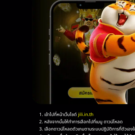
เข้าไปที่หน้าเว็บไซต์
jili.in.th
หลังจากนั้นให้ทำการเลือกไปที่เมนู ดาวน์โหลด
เลือกดาวน์โหลดตัวเกมตามระบบปฏิบัติการที่ตัวเอง