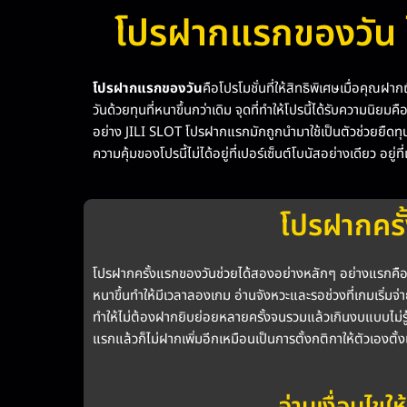
โปรฝากแรกของวัน ใช
โปรฝากแรกของวัน
คือโปรโมชั่นที่ให้สิทธิพิเศษเมื่อคุณฝาก
วันด้วยทุนที่หนาขึ้นกว่าเดิม จุดที่ทำให้โปรนี้ได้รับความ
อย่าง JILI SLOT โปรฝากแรกมักถูกนำมาใช้เป็นตัวช่วยยืดทุน
ความคุ้มของโปรนี้ไม่ได้อยู่ที่เปอร์เซ็นต์โบนัสอย่างเดียว อยู
โปรฝากครั
โปรฝากครั้งแรกของวันช่วยได้สองอย่างหลักๆ อย่างแรกคือช่ว
หนาขึ้นทำให้มีเวลาลองเกม อ่านจังหวะและรอช่วงที่เกมเริ่มจ
ทำให้ไม่ต้องฝากยิบย่อยหลายครั้งจนรวมแล้วเกินงบแบบไม่รู้ตัว 
แรกแล้วก็ไม่ฝากเพิ่มอีกเหมือนเป็นการตั้งกติกาให้ตัวเองตั้งแ
อ่านเงื่อนไขใ