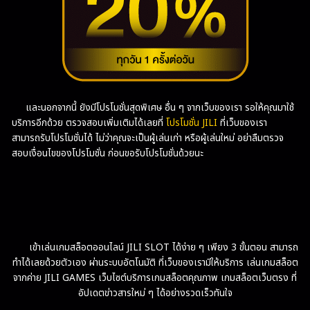
และนอกจากนี้ ยังมีโปรโมชั่นสุดพิเศษ อื่น ๆ จากเว็บของเรา รอให้คุณมาใช้
บริการอีกด้วย ตรวจสอบเพิ่มเติมได้เลยที่
โปรโมชั่น JILI
ที่เว็บของเรา
สามารถรับโปรโมชั่นได้ ไม่ว่าคุณจะเป็นผู้เล่นเก่า หรือผู้เล่นใหม่ อย่าลืมตรวจ
สอบเงื่อนไขของโปรโมชั่น ก่อนขอรับโปรโมชั่นด้วยนะ
เข้าเล่นเกมสล็อตออนไลน์ JILI SLOT ได้ง่าย ๆ เพียง 3 ขั้นตอน สามารถ
ทำได้เลยด้วยตัวเอง ผ่านระบบอัตโนมัติ ที่เว็บของเรามีให้บริการ เล่นเกมสล็อต
จากค่าย JILI GAMES เว็บไซต์บริการเกมสล็อตคุณภาพ เกมสล็อตเว็บตรง ที่
อัปเดตข่าวสารใหม่ ๆ ได้อย่างรวดเร็วทันใจ