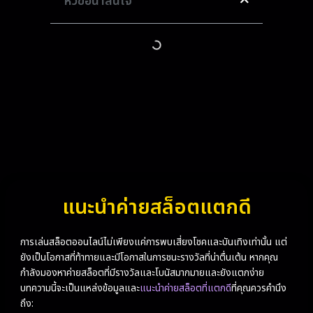
หัวข้อน่าสนใจ
แนะนำค่ายสล็อตแตกดี
การเล่นสล็อตออนไลน์ไม่เพียงแค่การพบเสี่ยงโชคและบันเทิงเท่านั้น แต่
ยังเป็นโอกาสที่ท้าทายและมีโอกาสในการชนะรางวัลที่น่าตื่นเต้น หากคุณ
กำลังมองหาค่ายสล็อตที่มีรางวัลและโบนัสมากมายและยังแตกง่าย
บทความนี้จะเป็นแหล่งข้อมูลและ
แนะนำค่ายสล็อตที่แตกดี
ที่คุณควรคำนึง
ถึง: