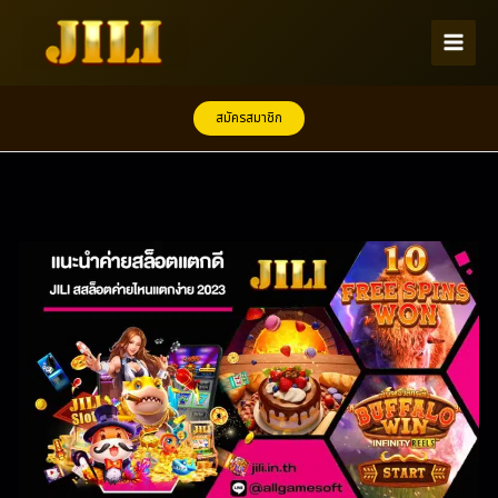
Skip
to
content
สมัครสมาชิก