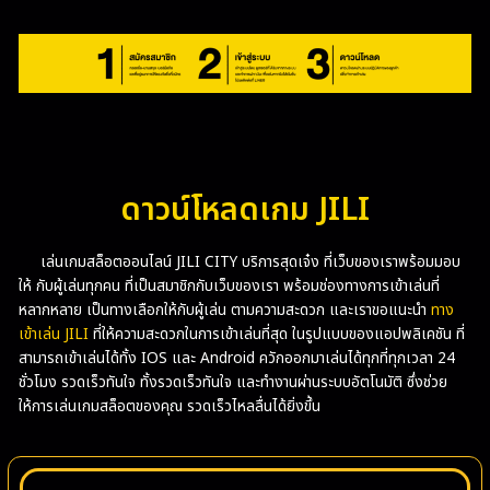
ดาวน์โหลดเกม JILI
เล่นเกมสล็อตออนไลน์ JILI CITY บริการสุดเจ๋ง ที่เว็บของเราพร้อมมอบ
ให้ กับผู้เล่นทุกคน ที่เป็นสมาชิกกับเว็บของเรา พร้อมช่องทางการเข้าเล่นที่
หลากหลาย เป็นทางเลือกให้กับผู้เล่น ตามความสะดวก และเราขอแนะนำ
ทาง
เข้าเล่น JILI
ที่ให้ความสะดวกในการเข้าเล่นที่สุด ในรูปแบบของแอปพลิเคชัน ที่
สามารถเข้าเล่นได้ทั้ง IOS และ Android ควักออกมาเล่นได้ทุกที่ทุกเวลา 24
ชั่วโมง รวดเร็วทันใจ ทั้งรวดเร็วทันใจ และทำงานผ่านระบบอัตโนมัติ ซึ่งช่วย
ให้การเล่นเกมสล็อตของคุณ รวดเร็วไหลลื่นได้ยิ่งขึ้น