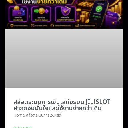
สล็อตระบบการเงินเสถียรบน JILISLOT
ฝากถอนมั่นใจและใช้งานง่ายกว่าเดิม
Home สล็อตระบบการเงินเสถี