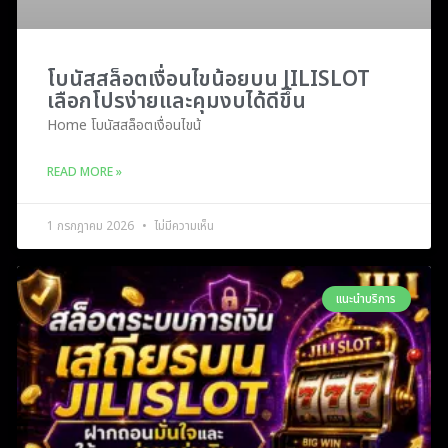
โบนัสสล็อตเงื่อนไขน้อยบน JILISLOT
เลือกโปรง่ายและคุมงบได้ดีขึ้น
Home โบนัสสล็อตเงื่อนไขน้
READ MORE »
1 กรกฎาคม 2026
ไม่มีความเห็น
แนะนำบริการ