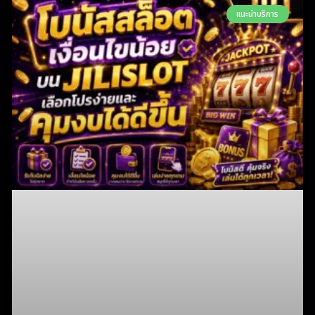
แนะนำบริการ