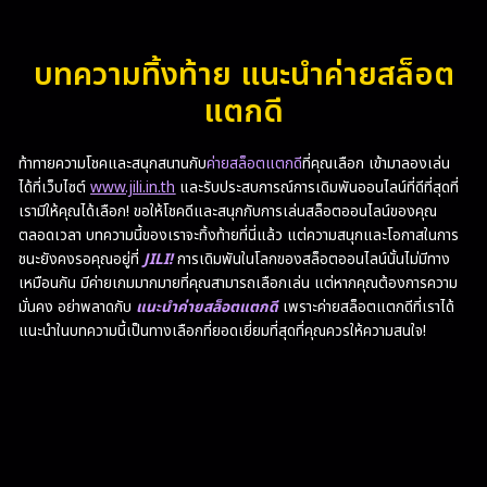
บทความทิ้งท้าย แนะนำค่ายสล็อต
แตกดี
ท้าทายความโชคและสนุกสนานกับ
ค่ายสล็อตแตกดี
ที่คุณเลือก เข้ามาลองเล่น
ได้ที่เว็บไซต์
www.jili.in.th
และรับประสบการณ์การเดิมพันออนไลน์ที่ดีที่สุดที่
เรามีให้คุณได้เลือก! ขอให้โชคดีและสนุกกับการเล่นสล็อตออนไลน์ของคุณ
ตลอดเวลา บทความนี้ของเราจะทิ้งท้ายที่นี่แล้ว แต่ความสนุกและโอกาสในการ
ชนะยังคงรอคุณอยู่ที่
JILI!
การเดิมพันในโลกของสล็อตออนไลน์นั้นไม่มีทาง
เหมือนกัน มีค่ายเกมมากมายที่คุณสามารถเลือกเล่น แต่หากคุณต้องการความ
มั่นคง อย่าพลาดกับ
แนะนำค่ายสล็อตแตกดี
เพราะค่ายสล็อตแตกดีที่เราได้
แนะนำในบทความนี้เป็นทางเลือกที่ยอดเยี่ยมที่สุดที่คุณควรให้ความสนใจ!