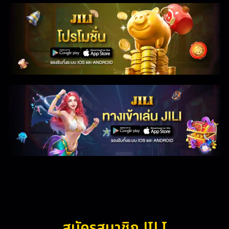
สมัครสมาชิก JILI