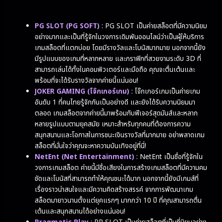
PG SLOT (PG SOFT)
: PG SLOT เป็นค่ายสล็อตที่มีความนิยม
อย่างมากและเป็นที่รู้จักในวงการเดิมพันออนไลน์ว่าเป็นผู้ให้บริการ
เกมสล็อตที่แตกบ่อย โดยมีรางวัลและโบนัสมากมาย นอกจากนี้ยัง
มีรูปแบบของเกมที่หลากหลาย และกราฟิกที่สวยงามระดับ 3D ที่
สามารถเล่นได้ทั้งในคอมพิวเตอร์และมือถือ คุณจะตื่นเต้นและ
พร้อมที่จะได้รับรางวัลจากค่ายนี้แน่นอน!
JOKER GAMING (โจ๊กเกอร์เกม)
: โจ๊กเกอร์เกมเป็นค่ายเกม
อันดับ 1 ที่คนไทยรู้จักกันเป็นอย่างดี และยังได้รับความนิยมมา
ตลอด เกมสล็อตจากค่ายนี้มาพร้อมกับฟีเจอร์สุดมันส์และหลาก
หลายรูปแบบตามยุคสมัย เหมาะสำหรับทุกคนที่ต้องการความ
สนุกสนานและโอกาสในการชนะเงินรางวัลที่มากมาย อย่าพลาดเกม
สล็อตที่มั่นใจว่าคุณจะหาความบันเทิงอยู่ที่นี่!
NetEnt (Net Entertainment)
: NetEnt เป็นชื่อที่รู้จักใน
วงการเกมสล็อต ค่ายนี้มีชื่อเสียงในการสร้างเกมสล็อตที่มีความคม
ชัดและโบนัสที่สามารถทำให้คุณชนะได้มาก นอกจากนี้ยังมีเกมส์ที่
เรื่องราวน่าสนใจและมีความคิดสร้างสรรค์ จากการพัฒนาเกม
สล็อตมายาวนานตั้งแต่ยุคแรกๆ มากกว่า 10 ปี ที่คุณสามารถตื่น
เต้นและสนุกสนานได้อย่างแน่นอน!