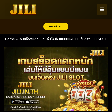
Skip
to
content
สมัครสมาชิก
Home
»
เกมสล็อตแตกหนัก เล่นให้มีลุ้นแบบมีแผน บนเว็บตรง JILI SLOT