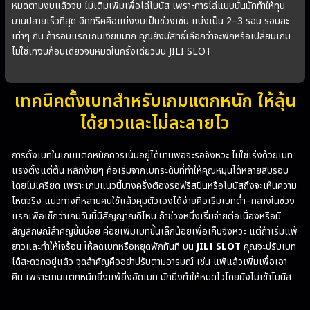
หมดตามงบแล้วจบ ไม่เติมเพิ่มเพื่อไล่โบนัส เพราะการไล่แบบนั้นมักทำให้ทุน
บานปลายเร็วที่สุด อีกทริคคือแบ่งงบเป็นช่วงเช่น แบ่งเป็น 2–3 รอบ รอบละ
เท่าๆ กัน ถ้ารอบแรกเกมเงียบมาก คุณยังมีสิทธิ์เลือกว่าจะพักหรือเปลี่ยนเกม
ไม่ใช่เทงบก้อนเดียวจนหมดในครั้งเดียวบน JILI SLOT
เทคนิคตั้งเบทสำหรับเกมแตกหนัก ให้ลุ้น
ได้ยาวและไม่ละลายไว
การตั้งเบทในเกมแตกหนักควรเน้นอยู่ได้นานพอจะรอจังหวะ ไม่ใช่เร่งด้วยเบท
แรงตั้งแต่ต้น หลักง่ายๆ คือเริ่มจากเบทระดับที่ทำให้คุณหมุนได้หลายสิบรอบ
โดยไม่เครียด เพราะเกมแนวนี้บางครั้งต้องรอฟรีสปินหรือโบนัสถึงจะเห็นความ
โหดจริง แนวทางที่หลายคนใช้แล้วคุมตัวเองได้ง่ายคือเริ่มเบทต่ำ–กลางในช่วง
แรกเพื่อเช็กว่าเกมวันนี้มีสัญญาณดีไหม ถ้าช่วงหนึ่งเริ่มจ่ายต่อเนื่องหรือมี
สัญลักษณ์สำคัญขึ้นบ่อย ค่อยเพิ่มเบทขึ้นเล็กน้อยเพื่อเก็บจังหวะ แต่ถ้าเริ่มแพ้
ยาวและทำให้ใจร้อน ให้ลดเบทหรือหยุดพักทันที บน
JILI SLOT
คุณจะปรับเบท
ได้สะดวกอยู่แล้ว จุดสำคัญคืออย่าปรับตามอารมณ์ เช่น แพ้แล้วเพิ่มเพื่อเอา
คืน เพราะเกมแตกหนักยิ่งแพ้ยิ่งอัดเบท มักยิ่งทำให้หมดไวโดยยังไม่เข้าโบนัส