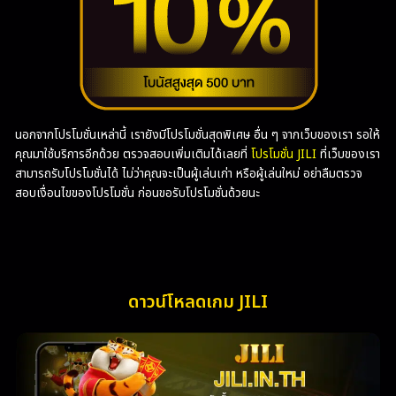
นอกจากโปรโมชั่นเหล่านี้ เรายังมีโปรโมชั่นสุดพิเศษ อื่น ๆ จากเว็บของเรา รอให้
คุณมาใช้บริการอีกด้วย ตรวจสอบเพิ่มเติมได้เลยที่
โปรโมชั่น JILI
ที่เว็บของเรา
สามารถรับโปรโมชั่นได้ ไม่ว่าคุณจะเป็นผู้เล่นเก่า หรือผู้เล่นใหม่ อย่าลืมตรวจ
สอบเงื่อนไขของโปรโมชั่น ก่อนขอรับโปรโมชั่นด้วยนะ
ดาวน์โหลดเกม JILI