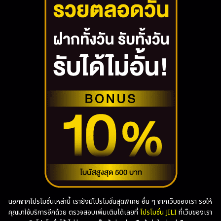
นอกจากโปรโมชั่นเหล่านี้ เรายังมีโปรโมชั่นสุดพิเศษ อื่น ๆ จากเว็บของเรา รอให้
คุณมาใช้บริการอีกด้วย ตรวจสอบเพิ่มเติมได้เลยที่
โปรโมชั่น JILI
ที่เว็บของเรา