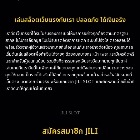
เล่นสล็อตเว็บตรงกับเรา ปลอดภัย ได้เงินจริง
เราคือเว็บตรงที่ได้รับใบรับรองการเปิดให้บริการอย่างถูกต้องตามมาตรฐาน
สากล ไม่มีการล็อกยูส ไม่มีปรับเรตอัตราการแตก ระบบโปร่งใส ตรวจสอบได้
พร้อมรีวิวจากผู้ใช้งานจริงมากมายที่เลือกเล่นกับเราอย่างต่อเนื่อง คุณสามารถ
เริ่มต้นเล่นสล็อตเพื่อทำเงินได้ง่ายๆ ด้วยงบสบายกระเป๋า เพราะเรามีเครดิตฟรี
แจกสำหรับผู้เล่นทุนน้อย รวมถึงกิจกรรมแจกเงินรางวัลมากมายทุกสัปดาห์
เล่นเกมกับเราวันนี้ไม่เพียงแค่ได้ความสนุก แต่ยังสามารถเปลี่ยนเวลาว่างของ
คุณให้กลายเป็นรายได้เสริมได้อีกด้วย หากคุณพร้อมแล้วอย่ารอช้าสมัครเลยที่
เว็บตรง แตกง่าย จ่ายจริง พร้อมเกมจาก JILI SLOT และอีกหลายค่ายชั้นนำที่
เราคัดมาให้คุณแล้วในที่เดียว
JILI SLOT
สมัครสมาชิก JILI