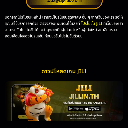
นอกจากโปรโมชั่นเหล่านี้ เรายังมีโปรโมชั่นสุดพิเศษ อื่น ๆ จากเว็บของเรา รอให้
คุณมาใช้บริการอีกด้วย ตรวจสอบเพิ่มเติมได้เลยที่
โปรโมชั่น JILI
ที่เว็บของเรา
สามารถรับโปรโมชั่นได้ ไม่ว่าคุณจะเป็นผู้เล่นเก่า หรือผู้เล่นใหม่ อย่าลืมตรวจ
สอบเงื่อนไขของโปรโมชั่น ก่อนขอรับโปรโมชั่นด้วยนะ
ดาวน์โหลดเกม JILI