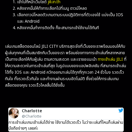
เข้าไปที่หน้าเว็บไซต์
jili.in.th
หลังจากนั้นให้ทำการเลือกไปที่เมนู ดาวน์โหลด
เลือกดาวน์โหลดตัวเกมตามระบบปฏิบัติการที่ตัวเองใช้ แบ่งเป็น IOS
และ Android
หลังจากนั้นทำการติดตั้ง ก็จะสามารถเข้าใช้งานได้ทันที
เล่นเกมสล็อตออนไลน์ JILI CITY บริการสุดเจ๋งที่เว็บของเราพร้อมมอบให้กับ
ผู้เล่นทุกคนที่เป็นสมาชิกกับเว็บของเรา พร้อมช่องทางการเข้าเล่นที่หลากหลาย
เป็นทางเลือกให้กับผู้เล่น ตามความสะดวก และเราขอแนะนำ
ทางเข้าเล่น JILI
ที่
ให้ความสะดวกในการเข้าเล่นที่สุด ในรูปแบบของแอปพลิเคชัน ที่สามารถเข้าเล่น
ได้ทั้ง IOS และ Android ควักออกมาเล่นได้ทุกที่ทุกเวลา 24 ชั่วโมง รวดเร็ว
ทันใจ ทั้งรวดเร็วทันใจ และทำงานผ่านระบบอัตโนมัติ ซึ่งช่วยให้การเล่นเกม
สล็อตของคุณ รวดเร็วไหลลื่นได้ยิ่งขึ้น
Charlotte
@Charlotte
การเข้าเล่นเกมเข้าเล่นได้ง่าย ใช้งานได้รวดเร็ว ไมว่าจะเล่นที่ไหนก็เล่นผ่าน
เป็น
มือถือง่ายๆ เลยค่ะ
เครด