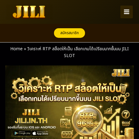
Skip
to
content
สมัครสมาชิก
Home
»
วิเคราะห์ RTP สล็อตให้เป็น เลือกเกมได้เปรียบมากขึ้นบน JILI
SLOT