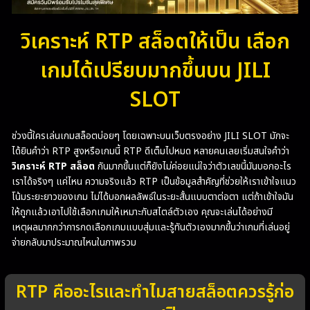
วิเคราะห์ RTP สล็อตให้เป็น เลือก
เกมได้เปรียบมากขึ้นบน JILI
SLOT
ช่วงนี้ใครเล่นเกมสล็อตบ่อยๆ โดยเฉพาะบนเว็บตรงอย่าง JILI SLOT มักจะ
ได้ยินคำว่า RTP สูงหรือเกมนี้ RTP ดีเต็มไปหมด หลายคนเลยเริ่มสนใจคำว่า
วิเคราะห์ RTP สล็อต
กันมากขึ้นแต่ก็ยังไม่ค่อยแน่ใจว่าตัวเลขนี้มันบอกอะไร
เราได้จริงๆ แค่ไหน ความจริงแล้ว RTP เป็นข้อมูลสำคัญที่ช่วยให้เราเข้าใจแนว
โน้มระยะยาวของเกม ไม่ได้บอกผลลัพธ์ในระยะสั้นแบบตาต่อตา แต่ถ้าเข้าใจมัน
ให้ถูกแล้วเอาไปใช้เลือกเกมให้เหมาะกับสไตล์ตัวเอง คุณจะเล่นได้อย่างมี
เหตุผลมากกว่าการกดเลือกเกมแบบสุ่มและรู้ทันตัวเองมากขึ้นว่าเกมที่เล่นอยู่
จ่ายกลับมาประมาณไหนในภาพรวม
RTP คืออะไรและทำไมสายสล็อตควรรู้ก่อ