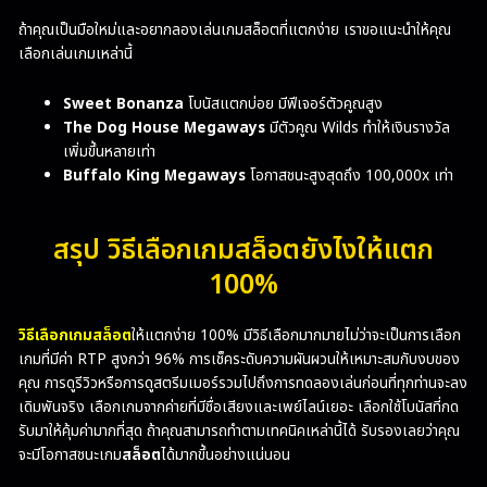
ถ้าคุณเป็นมือใหม่และอยากลองเล่นเกมสล็อตที่แตกง่าย เราขอแนะนำให้คุณ
เลือกเล่นเกมเหล่านี้
Sweet Bonanza
โบนัสแตกบ่อย มีฟีเจอร์ตัวคูณสูง
The Dog House Megaways
มีตัวคูณ Wilds ทำให้เงินรางวัล
เพิ่มขึ้นหลายเท่า
Buffalo King Megaways
โอกาสชนะสูงสุดถึง 100,000x เท่า
สรุป วิธีเลือกเกมสล็อตยังไงให้แตก
100%
วิธีเลือกเกมสล็อต
ให้แตกง่าย 100% มีวิธีเลือกมากมายไม่ว่าจะเป็นการเลือก
เกมที่มีค่า RTP สูงกว่า 96% การเช็คระดับความผันผวนให้เหมาะสมกับงบของ
คุณ การดูรีวิวหรือการดูสตรีมเมอร์รวมไปถึงการทดลองเล่นก่อนที่ทุกท่านจะลง
เดิมพันจริง เลือกเกมจากค่ายที่มีชื่อเสียงและเพย์ไลน์เยอะ เลือกใช้โบนัสที่กด
รับมาให้คุ้มค่ามากที่สุด ถ้าคุณสามารถทำตามเทคนิคเหล่านี้ได้ รับรองเลยว่าคุณ
จะมีโอกาสชนะเกม
สล็อต
ได้มากขึ้นอย่างแน่นอน