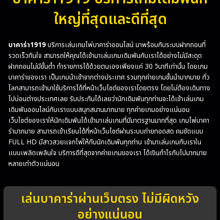
ใหญ่ที่สุดและดีที่สุด
บาคาร่า1919
บริการเล่นเกมไพ่บาคาร่าออนไลน์ มาพร้อมกับระบบฝากถอนที่
รวดเร็วทันใจ สามารถให้คุณได้เข้ามาเล่นเกมเดิมพันกับเราได้อย่างไม่มีสะดุด
ฝากถอนไม่มีขั้นต่ำ ทำรายการได้ด้วยตนเองเพียงแค่ 30 วินาทีเท่านั้น โดยเกม
บาคาร่าของเรา เป็นเกมนำเข้าจากต่างประเทศ รวมทุกค่ายเกมชั้นนำมากมาย ทั่ว
โลกสามารถเข้ามาใช้บริการได้ที่หน้าเว็บไซต์ของเราโดยตรง โดยไม่ต้องเดินทาง
ไปบ่อนต่างประเทศเลย รับประกันได้เลยว่านักเดิมพันทุกท่านจะได้เข้าเล่นเกม
เดิมพันออนไลน์กับเราแบบสนุกสนานมากมาย ทุกค่ายเกมอย่างแน่นอน
เว็บไซต์ของเราให้นักเดิมพันได้เข้ามาเล่นเกมที่มีมาตรฐานมากที่สุด เกมไพ่บาคา
ร่ามากมาย สามารถเข้าเรียนได้ที่หน้าเว็บไซต์ผ่านระบบถ่ายทอดสด คมชัดแบบ
FULL HD มีสาวสวยแจกไพ่ให้กับนักเดิมพันทุกท่าน เข้ามาเล่นเกมกับเราใน
แบบเพลิดเพลินใจ บริการดีที่สุดจากค่ายเกมของเรา ได้เงินกำไรกับไปมากมาย
หลายเท่าตัวแน่นอน
เล่นบาคาร่าผ่านเว็บตรง ไม่มีผิดหวัง
อย่างแน่นอน