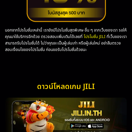
นอกจากโปรโมชั่นเหล่านี้ เรายังมีโปรโมชั่นสุดพิเศษ อื่น ๆ จากเว็บของเรา รอให้
คุณมาใช้บริการอีกด้วย ตรวจสอบเพิ่มเติมได้เลยที่
โปรโมชั่น JILI
ที่เว็บของเรา
สามารถรับโปรโมชั่นได้ ไม่ว่าคุณจะเป็นผู้เล่นเก่า หรือผู้เล่นใหม่ อย่าลืมตรวจ
สอบเงื่อนไขของโปรโมชั่น ก่อนขอรับโปรโมชั่นด้วยนะ
ดาวน์โหลดเกม JILI