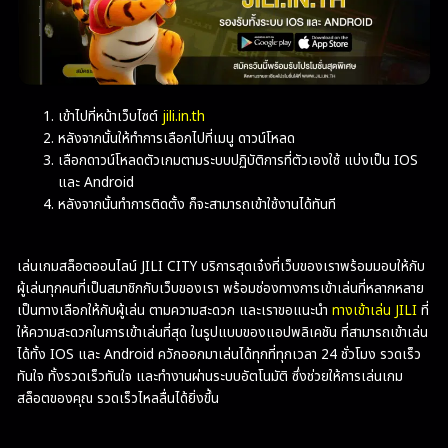
เข้าไปที่หน้าเว็บไซต์
jili.in.th
หลังจากนั้นให้ทำการเลือกไปที่เมนู ดาวน์โหลด
เลือกดาวน์โหลดตัวเกมตามระบบปฏิบัติการที่ตัวเองใช้ แบ่งเป็น IOS
และ Android
หลังจากนั้นทำการติดตั้ง ก็จะสามารถเข้าใช้งานได้ทันที
เล่นเกมสล็อตออนไลน์ JILI CITY บริการสุดเจ๋งที่เว็บของเราพร้อมมอบให้กับ
ผู้เล่นทุกคนที่เป็นสมาชิกกับเว็บของเรา พร้อมช่องทางการเข้าเล่นที่หลากหลาย
เป็นทางเลือกให้กับผู้เล่น ตามความสะดวก และเราขอแนะนำ
ทางเข้าเล่น JILI
ที่
ให้ความสะดวกในการเข้าเล่นที่สุด ในรูปแบบของแอปพลิเคชัน ที่สามารถเข้าเล่น
ได้ทั้ง IOS และ Android ควักออกมาเล่นได้ทุกที่ทุกเวลา 24 ชั่วโมง รวดเร็ว
ทันใจ ทั้งรวดเร็วทันใจ และทำงานผ่านระบบอัตโนมัติ ซึ่งช่วยให้การเล่นเกม
สล็อตของคุณ รวดเร็วไหลลื่นได้ยิ่งขึ้น