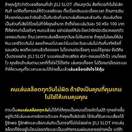
ถ้าคุณรู้ตัวว่าตัวเองคือคนที่เข้า JILI SLOT เกือบทุกวัน สิ่งที่ควรทำไม่ใช่เลิก
ทันที แต่คือตั้งกรอบให้ตัวเองชัดเจน ทั้งเรื่องเงินและเรื่องเวลา ด้านการเงิน
ให้แยกก่อนเลยว่าเงินจำเป็นกับเงินที่เอามาเล่นคือคนละส่วนกัน เงินเล่นต้อง
เป็นส่วนที่เสียได้โดยไม่ทำให้คุณลำบาก ถ้าตั้งใจจะเล่นวันละ 50 หรือ 100 บาท
ก็ให้ฝากเท่านั้นจริงๆ หมดแล้วจบ อย่าปล่อยให้ประโยคว่าอีกนิดเดียวหลอกตัว
เองจนเกินงบ ด้านเวลาการเล่นสล็อตทุกวันจะไม่อันตราย ถ้าคุณไม่ยอมให้มัน
กินเวลาชีวิตเกินไป ลองกำหนดไปเลยว่าในแต่ละวันจะเล่นไม่เกินกี่นาทีหรือกี่
รอบสปิน พอถึงเวลาแล้วต้องออก ไม่ไถเกมต่อเรื่อยๆ แบบไร้จุดจบ ข้อดีคือ
เว็บตรงอย่าง JILI SLOT ระบบค่อนข้างเสถียร ฝาก–ถอนออโต้เร็ว เกมโหลด
ไว คุณจึงเข้าเล่นตามเวลาที่ตั้งใจไว้ได้จริง เล่นครบก็ออก ไม่ต้องมานั่งรอระบบ
ทำให้ควบคุมทั้งเวลาและงบได้ง่ายขึ้นแล้ว
เล่นสล็อตยังไงให้คุ้ม
คนเล่นสล็อตทุกวันไม่ผิด ถ้ายังเป็นคุณที่คุมเกม
ไม่ใช่ให้เกมคุมคุณ
การเป็น
คนเล่นสล็อตทุกวัน
ไม่ได้ทำให้คุณเป็นคนแย่โดยอัตโนมัติ ทุกอย่างขึ้น
อยู่กับวิธีเล่นและการจัดการตัวเอง ถ้าคุณตั้งลิมิตชัด ใช้เงินที่รับความเสี่ยงได้
รู้จักพอ รู้จักพักและเลือกเล่นกับเว็บตรงที่โปร่งใสอย่าง JILI SLOT การเล่น
สล็อตก็ยังอยู่ในโซนปลอดภัยและเป็นแค่กิจกรรมผ่อนคลายอย่างหนึ่ง แต่ถ้า