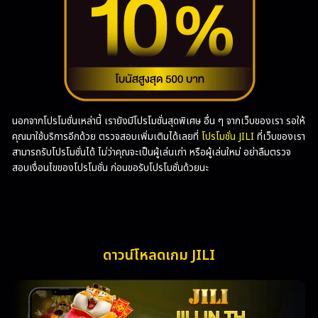
นอกจากโปรโมชั่นเหล่านี้ เรายังมีโปรโมชั่นสุดพิเศษ อื่น ๆ จากเว็บของเรา รอให้
คุณมาใช้บริการอีกด้วย ตรวจสอบเพิ่มเติมได้เลยที่
โปรโมชั่น JILI
ที่เว็บของเรา
สามารถรับโปรโมชั่นได้ ไม่ว่าคุณจะเป็นผู้เล่นเก่า หรือผู้เล่นใหม่ อย่าลืมตรวจ
สอบเงื่อนไขของโปรโมชั่น ก่อนขอรับโปรโมชั่นด้วยนะ
ดาวน์โหลดเกม JILI